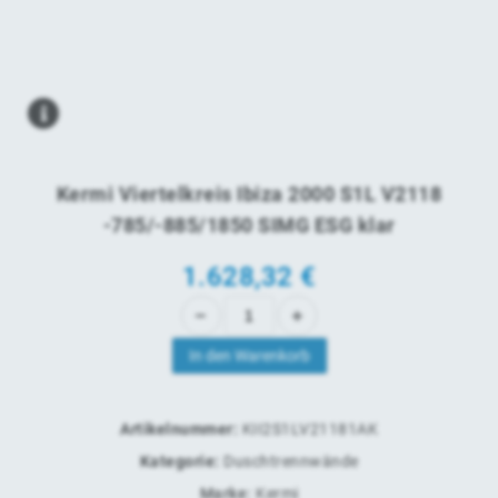
Kermi Viertelkreis Ibiza 2000 S1L V2118
-785/-885/1850 SIMG ESG klar
1.628,32
€
In den Warenkorb
Artikelnummer:
KII2S1LV21181AK
Kategorie:
Duschtrennwände
Marke:
Kermi