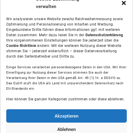
verwalten
Wir analysieren unsere Website zwecks Reichweitenmessung sowie
Optimierung und Personalisierung von Inhalten und Werbung.
Eingebundene Dritte führen diese Informationen ggf. mit weiteren
Daten zusammen. Mehr dazu lesen Sie in der
Datenschutzerklärung
.
Ihre vorgenommenen Einstellungen können Sie jederzeit über die
Cookie-Richtlinie
ändern. Mit der weiteren Nutzung dieser Website
stimmen Sie – jederzeit widerruflich – dieser Datenverarbeitung
durch den Seitenbetreiber und Dritte zu.
Einige Services verarbeiten personenbezogene Daten in den USA. Mit Ihrer
Einwilligung zur Nutzung dieser Services stimmen Sie auch der
Verarbeitung Ihrer Daten in den USA gemäß Art. 49 (1) lit. a DSGVO zu.
Das EuGH stuft die USA als Land mit unzureichendem Datenschutz nach
Über uns
EU-Standards ein.
Hier können Sie ganzen Kategorien zustimmen oder diese ablehnen.
Soziale Medien
Hilfe
Akzeptieren
Unsere Partner
Ablehnen