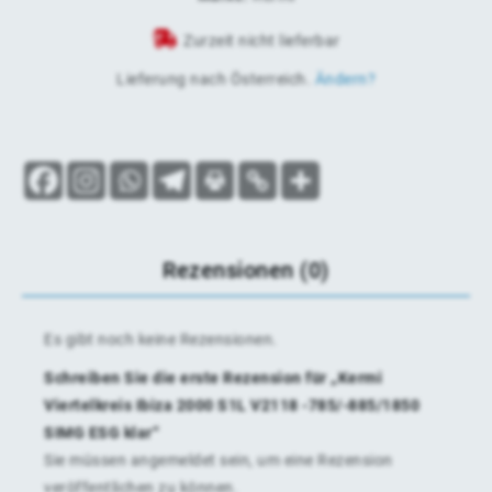
Zurzeit nicht lieferbar
Lieferung nach
Österreich
.
Ändern?
Rezensionen (0)
Es gibt noch keine Rezensionen.
Schreiben Sie die erste Rezension für „Kermi
Viertelkreis Ibiza 2000 S1L V2118 -785/-885/1850
SIMG ESG klar“
Sie müssen
angemeldet
sein, um eine Rezension
veröffentlichen zu können.