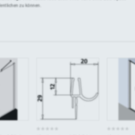
fentlichen zu können.
0
0