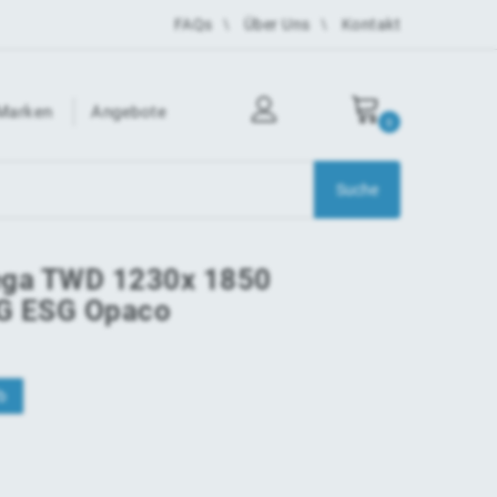
FAQs
Über Uns
Kontakt
Marken
Angebote
0
ega TWD 1230x 1850
G ESG Opaco
b