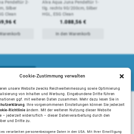
a Pendeltür 2-
Alva Aqua Juna Pendeltür 1-
Alva Aqua
von
von
m, Silber
tlg. rechts 90/200cm, Silber
Eckeinstie
SG Clean
HGL, ESG Clean
bodenfrei, 
5
5
91/200cm,
69,96
€
1.088,56
€
 Warenkorb
In den Warenkorb
In 
Cookie-Zustimmung verwalten
ieren unsere Website zwecks Reichweitenmessung sowie Optimierung
alisierung von Inhalten und Werbung. Eingebundene Dritte führen
rmationen ggf. mit weiteren Daten zusammen. Mehr dazu lesen Sie in
hutzerklärung
. Ihre vorgenommenen Einstellungen können Sie jederzeit
Unsere Partner
okie-Richtlinie
ändern. Mit der weiteren Nutzung dieser Website
 – jederzeit widerruflich – dieser Datenverarbeitung durch den
iber und Dritte zu.
Installateure
ces verarbeiten personenbezogene Daten in den USA. Mit Ihrer Einwilligung