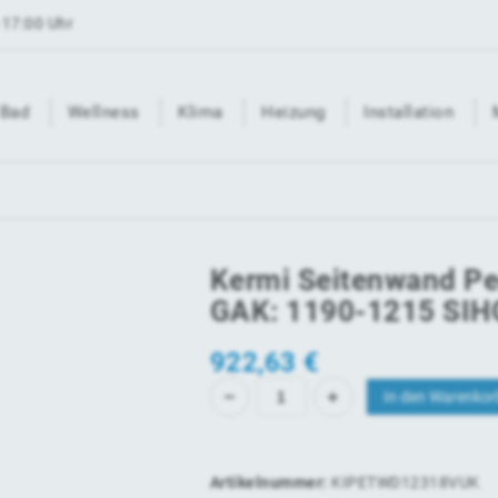
 17:00 Uhr
Bad
Wellness
Klima
Heizung
Installation
Kermi Seitenwand P
GAK: 1190-1215 SIH
922,63
€
In den Warenkor
Artikelnummer:
KIPETWD12318VUK