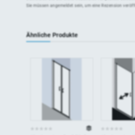
Sie müssen
angemeldet
sein, um eine Rezension veröf
Ähnliche Produkte
0
0