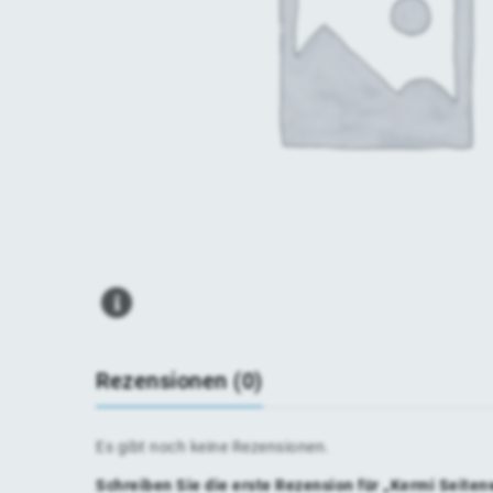
Rezensionen (0)
Es gibt noch keine Rezensionen.
Schreiben Sie die erste Rezension für „Kermi Sei