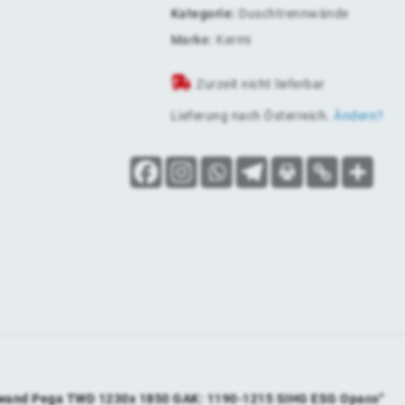
Kategorie:
Duschtrennwände
Marke:
Kermi
Zurzeit nicht lieferbar
Lieferung nach
Österreich
.
Ändern?
tenwand Pega TWD 1230x 1850 GAK: 1190-1215 SIHG ESG Opaco“