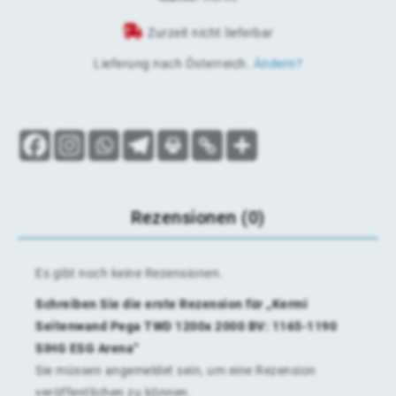
Zurzeit nicht lieferbar
Lieferung nach
Österreich
.
Ändern?
Rezensionen (0)
Es gibt noch keine Rezensionen.
Schreiben Sie die erste Rezension für „Kermi
Seitenwand Pega TWD 1200x 2000 BV: 1165-1190
SIHG ESG Arena“
Sie müssen
angemeldet
sein, um eine Rezension
veröffentlichen zu können.