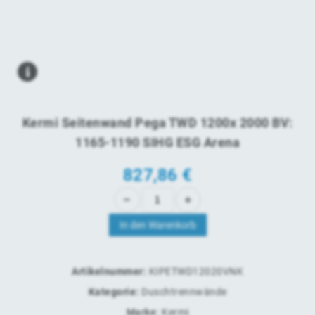
Kermi Seitenwand Pega TWD 1200x 2000 BV:
1165-1190 SIHG ESG Arena
827,86
€
In den Warenkorb
Artikelnummer:
KIPETWD12020VNK
Kategorie:
Duschtrennwände
Marke:
Kermi