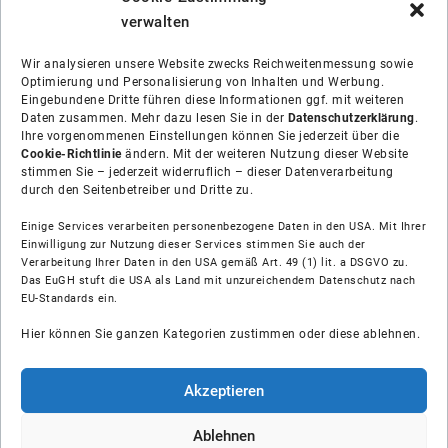
verwalten
Wir analysieren unsere Website zwecks Reichweitenmessung sowie
Optimierung und Personalisierung von Inhalten und Werbung.
Eingebundene Dritte führen diese Informationen ggf. mit weiteren
Daten zusammen. Mehr dazu lesen Sie in der
Datenschutzerklärung
.
Ihre vorgenommenen Einstellungen können Sie jederzeit über die
Cookie-Richtlinie
ändern. Mit der weiteren Nutzung dieser Website
stimmen Sie – jederzeit widerruflich – dieser Datenverarbeitung
durch den Seitenbetreiber und Dritte zu.
Einige Services verarbeiten personenbezogene Daten in den USA. Mit Ihrer
Einwilligung zur Nutzung dieser Services stimmen Sie auch der
Verarbeitung Ihrer Daten in den USA gemäß Art. 49 (1) lit. a DSGVO zu.
Das EuGH stuft die USA als Land mit unzureichendem Datenschutz nach
Über uns
EU-Standards ein.
Hier können Sie ganzen Kategorien zustimmen oder diese ablehnen.
Soziale Medien
Hilfe
Akzeptieren
Unsere Partner
Ablehnen