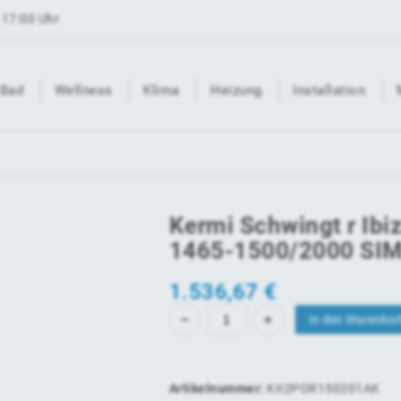
 17:00 Uhr
Bad
Wellness
Klima
Heizung
Installation
Kermi Schwingt r Ib
1465-1500/2000 SIM
1.536,67
€
In den Warenkor
Artikelnummer:
KII2POR150201AK