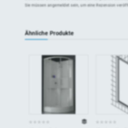
Sie müssen
angemeldet
sein, um eine Rezension veröf
Ähnliche Produkte
0
0