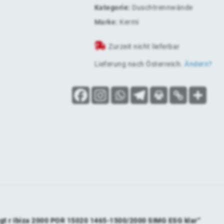
Kategorie:
Duschtrennwände
Marke:
Kermi
Zurzeit nicht lieferbar
Lieferung nach
Österreich
.
Ändern?
ngt r Ibiza 2000 POR 15020 1465-1500/2000 SIMG ESG klar“