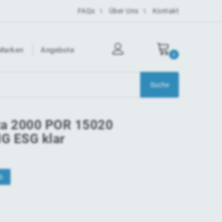
FAQs
Über Uns
Kontakt
Marken
Angebote
0
iza 2000 POR 15020
G ESG klar
b