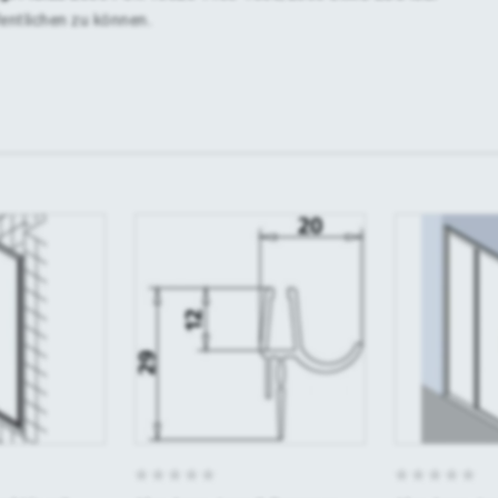
fentlichen zu können.
0
0