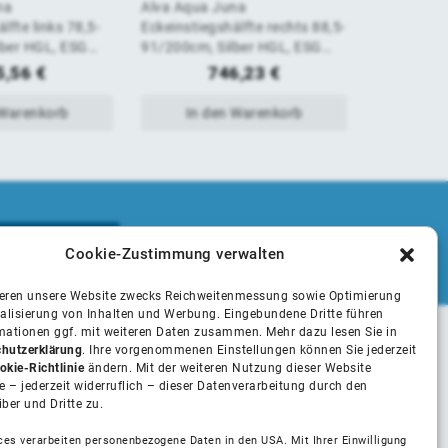
na
Alva Aqua Juna
Alva Aqua 
von
von
lfte links 78,5-
Eckeinstiegshälfte rechts 88,5-
vers. Dreh
lber HGL, ESG
91/200cm, Silber HGL, ESG
Weiß, ESG 
5
5
Clean
5,56
€
746,23
€
1
 Warenkorb
In den Warenkorb
In 
Cookie-Zustimmung verwalten
ieren unsere Website zwecks Reichweitenmessung sowie Optimierung
alisierung von Inhalten und Werbung. Eingebundene Dritte führen
rmationen ggf. mit weiteren Daten zusammen. Mehr dazu lesen Sie in
hutzerklärung
. Ihre vorgenommenen Einstellungen können Sie jederzeit
Unsere Partner
okie-Richtlinie
ändern. Mit der weiteren Nutzung dieser Website
 – jederzeit widerruflich – dieser Datenverarbeitung durch den
iber und Dritte zu.
Installateure
ces verarbeiten personenbezogene Daten in den USA. Mit Ihrer Einwilligung