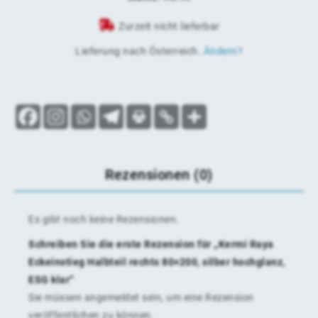
Zurzeit nicht lieferbar
Lieferung nach
Österreich
.
Ändern?
Rezensionen (0)
Es gibt noch keine Rezensionen.
Schreiben Sie die erste Rezension für „Kermi Raya
Eckeinstieg Halbteil rechts 80×200, silber hochglanz,
ESG klar“
Sie müssen
angemeldet
sein, um eine Rezension
veröffentlichen zu können.