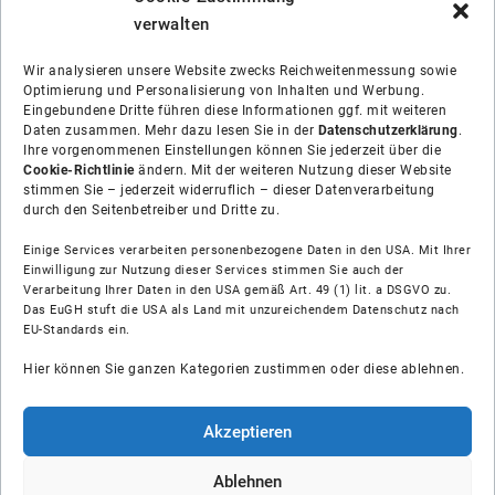
verwalten
Wir analysieren unsere Website zwecks Reichweitenmessung sowie
Optimierung und Personalisierung von Inhalten und Werbung.
Eingebundene Dritte führen diese Informationen ggf. mit weiteren
Daten zusammen. Mehr dazu lesen Sie in der
Datenschutzerklärung
.
Ihre vorgenommenen Einstellungen können Sie jederzeit über die
Cookie-Richtlinie
ändern. Mit der weiteren Nutzung dieser Website
stimmen Sie – jederzeit widerruflich – dieser Datenverarbeitung
durch den Seitenbetreiber und Dritte zu.
Einige Services verarbeiten personenbezogene Daten in den USA. Mit Ihrer
Einwilligung zur Nutzung dieser Services stimmen Sie auch der
Verarbeitung Ihrer Daten in den USA gemäß Art. 49 (1) lit. a DSGVO zu.
Das EuGH stuft die USA als Land mit unzureichendem Datenschutz nach
Über uns
EU-Standards ein.
Hier können Sie ganzen Kategorien zustimmen oder diese ablehnen.
Soziale Medien
Hilfe
Akzeptieren
Unsere Partner
Ablehnen