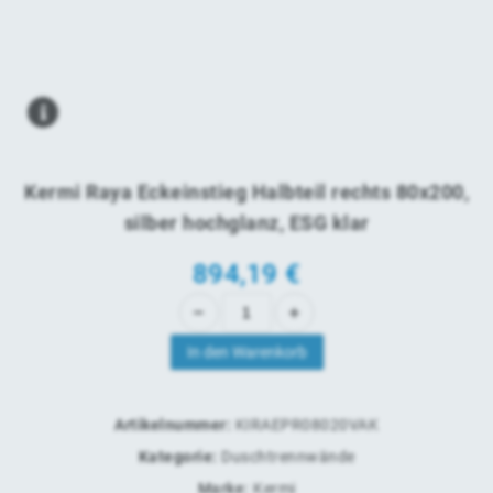
Kermi Raya Eckeinstieg Halbteil rechts 80x200,
silber hochglanz, ESG klar
894,19
€
In den Warenkorb
Artikelnummer:
KIRAEPR08020VAK
Kategorie:
Duschtrennwände
Marke:
Kermi