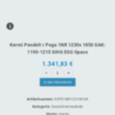
Kermi Pendelt r Pega 1NR 1230x 1850 GAK:
1190-1215 SIHG ESG Opaco
1.341,83
€
In den Warenkorb
Artikelnummer:
KIPE1NR12318VUK
Kategorie:
Duschtrennwände
Marke:
Kermi