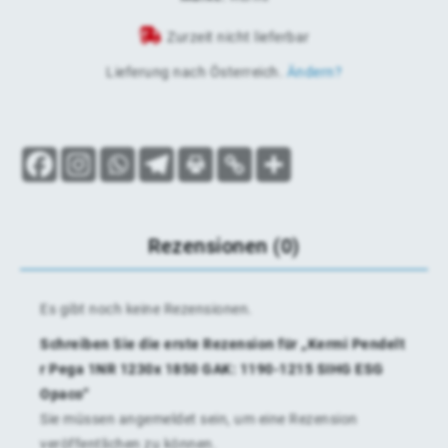
Zurzeit nicht lieferbar
Lieferung nach
Österreich
.
Ändern?
Rezensionen (0)
Es gibt noch keine Rezensionen.
Schreiben Sie die erste Rezension für „Kermi Pendelt
r Pega 1NR 1230x 1850 GAK: 1190-1215 SIHG ESG
Opaco“
Sie müssen
angemeldet
sein, um eine Rezension
veröffentlichen zu können.