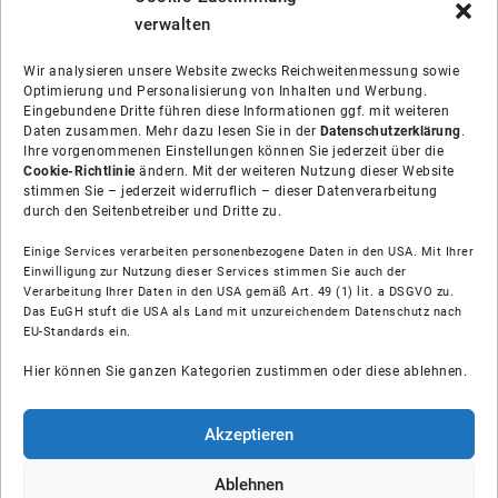
verwalten
Wir analysieren unsere Website zwecks Reichweitenmessung sowie
Optimierung und Personalisierung von Inhalten und Werbung.
Eingebundene Dritte führen diese Informationen ggf. mit weiteren
Daten zusammen. Mehr dazu lesen Sie in der
Datenschutzerklärung
.
Ihre vorgenommenen Einstellungen können Sie jederzeit über die
Cookie-Richtlinie
ändern. Mit der weiteren Nutzung dieser Website
stimmen Sie – jederzeit widerruflich – dieser Datenverarbeitung
durch den Seitenbetreiber und Dritte zu.
Einige Services verarbeiten personenbezogene Daten in den USA. Mit Ihrer
Einwilligung zur Nutzung dieser Services stimmen Sie auch der
Verarbeitung Ihrer Daten in den USA gemäß Art. 49 (1) lit. a DSGVO zu.
Das EuGH stuft die USA als Land mit unzureichendem Datenschutz nach
Über uns
EU-Standards ein.
Hier können Sie ganzen Kategorien zustimmen oder diese ablehnen.
Soziale Medien
Hilfe
Akzeptieren
Unsere Partner
Ablehnen