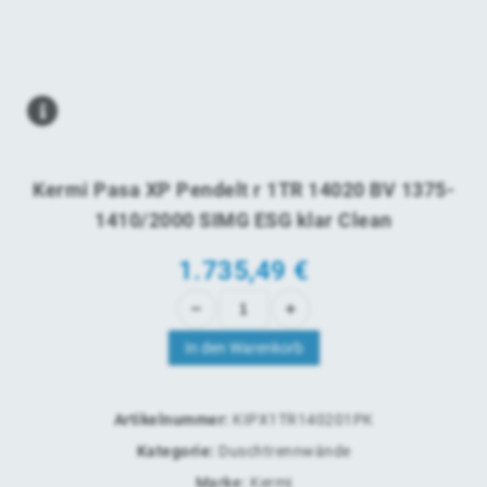
Kermi Pasa XP Pendelt r 1TR 14020 BV 1375-
1410/2000 SIMG ESG klar Clean
1.735,49
€
In den Warenkorb
Artikelnummer:
KIPX1TR140201PK
Kategorie:
Duschtrennwände
Marke:
Kermi