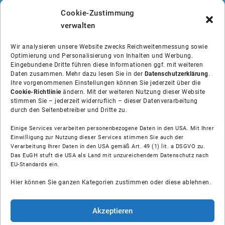
Cookie-Zustimmung
verwalten
Wir analysieren unsere Website zwecks Reichweitenmessung sowie
Optimierung und Personalisierung von Inhalten und Werbung.
Eingebundene Dritte führen diese Informationen ggf. mit weiteren
Daten zusammen. Mehr dazu lesen Sie in der
Datenschutzerklärung
.
Ihre vorgenommenen Einstellungen können Sie jederzeit über die
Cookie-Richtlinie
ändern. Mit der weiteren Nutzung dieser Website
stimmen Sie – jederzeit widerruflich – dieser Datenverarbeitung
durch den Seitenbetreiber und Dritte zu.
Einige Services verarbeiten personenbezogene Daten in den USA. Mit Ihrer
Einwilligung zur Nutzung dieser Services stimmen Sie auch der
Über uns
Verarbeitung Ihrer Daten in den USA gemäß Art. 49 (1) lit. a DSGVO zu.
Das EuGH stuft die USA als Land mit unzureichendem Datenschutz nach
EU-Standards ein.
Soziale Medien
Hier können Sie ganzen Kategorien zustimmen oder diese ablehnen.
Hilfe
Akzeptieren
Unsere Partner