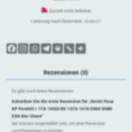
Zurzeit nicht lieferbar
Lieferung nach
Österreich
.
Ändern?
Rezensionen (0)
Es gibt noch keine Rezensionen.
Schreiben Sie die erste Rezension für „Kermi Pasa
XP Pendelt r 1TR 14020 BV 1375-1410/2000 SIMG
ESG klar Clean“
Sie müssen
angemeldet
sein, um eine Rezension
veröffentlichen zu können.