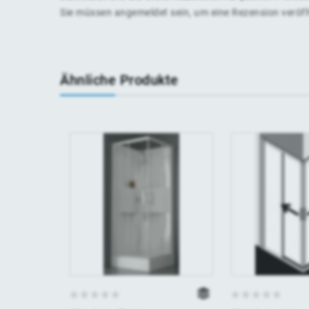
Sie müssen
angemeldet
sein, um eine Rezension veröf
Ähnliche Produkte
0
0