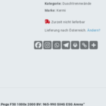
Kategorie:
Duschtrennwände
Marke:
Kermi
Zurzeit nicht lieferbar
Lieferung nach
Österreich
.
Ändern?
ck Pega F50 1000x 2000 BV: 965-990 SIHG ESG Arena“