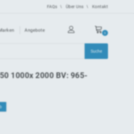
FAQs
Über Uns
Kontakt
Marken
Angebote
0
F50 1000x 2000 BV: 965-
b