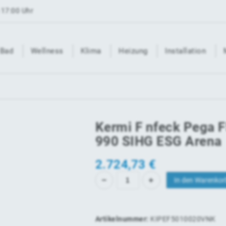
 17:00 Uhr
Bad
Wellness
Klima
Heizung
Installation
Kermi F nfeck Pega 
990 SIHG ESG Arena
2.724,73
€
In den Warenkor
Artikelnummer:
KIPEF5010020VNK