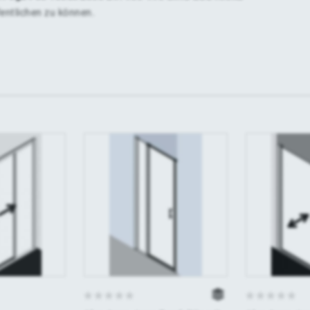
fentlichen zu können.
0
0