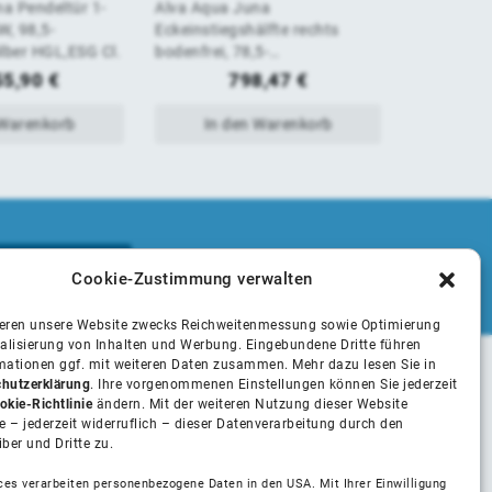
a Pendeltür 1-
Alva Aqua Juna
Alva Aqua 
von
von
SW, 98,5-
Eckeinstiegshälfte rechts
Wanne Dich
lber HGL,ESG Cl.
bodenfrei, 78,5-
Dachrinnen
5
5
81/200cm,Sil.HGL,ESG Cl
Runddusc
55,90
€
798,47
€
 Warenkorb
In den Warenkorb
In 
Cookie-Zustimmung verwalten
ieren unsere Website zwecks Reichweitenmessung sowie Optimierung
alisierung von Inhalten und Werbung. Eingebundene Dritte führen
rmationen ggf. mit weiteren Daten zusammen. Mehr dazu lesen Sie in
hutzerklärung
. Ihre vorgenommenen Einstellungen können Sie jederzeit
Unsere Partner
okie-Richtlinie
ändern. Mit der weiteren Nutzung dieser Website
 – jederzeit widerruflich – dieser Datenverarbeitung durch den
iber und Dritte zu.
Installateure
ces verarbeiten personenbezogene Daten in den USA. Mit Ihrer Einwilligung