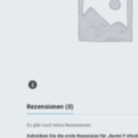
Rezensionen (0)
Es gibt noch keine Rezensionen.
Schreiben Sie die erste Rezension für „Kermi F nfe