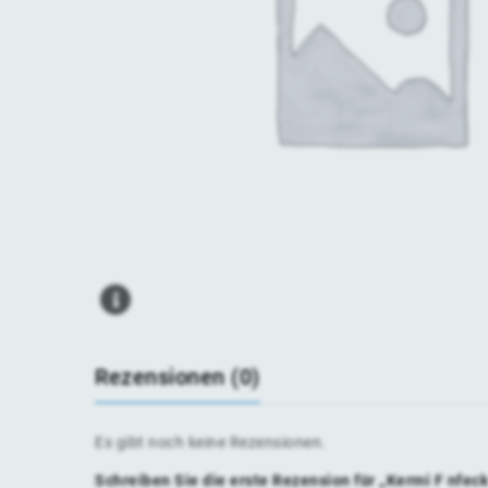
Rezensionen (0)
Es gibt noch keine Rezensionen.
Schreiben Sie die erste Rezension für „Kermi F nfe