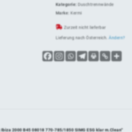
Kategorie:
Duschtrennwände
Marke:
Kermi
Zurzeit nicht lieferbar
Lieferung nach
Österreich
.
Ändern?
ck Ibiza 2000 B45 08018 770-785/1850 SIMG ESG klar m.Clean“