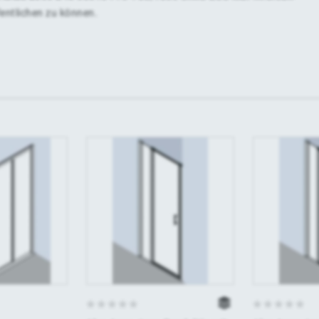
fentlichen zu können.
0
0