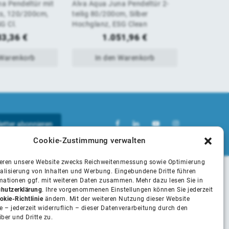
a Pendeltür mit
Alva Aqua Juna Pendeltür 2-
Alva Aqua 
von
von
ts, 120/200cm,
teilig 80/200cm, Silber
tlg. links 
G Cl.
Hochglanz, ESG Clean
HGL, ESG 
5
5
83,36
€
1.051,96
€
1
 Warenkorb
In den Warenkorb
In 
Cookie-Zustimmung verwalten
ieren unsere Website zwecks Reichweitenmessung sowie Optimierung
alisierung von Inhalten und Werbung. Eingebundene Dritte führen
rmationen ggf. mit weiteren Daten zusammen. Mehr dazu lesen Sie in
Unsere Partner
hutzerklärung
. Ihre vorgenommenen Einstellungen können Sie jederzeit
okie-Richtlinie
ändern. Mit der weiteren Nutzung dieser Website
 – jederzeit widerruflich – dieser Datenverarbeitung durch den
iber und Dritte zu.
Installateure