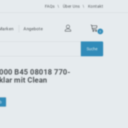
FAQs
Über Uns
Kontakt
Marken
Angebote
0
 2000 B45 08018 770-
lar mit Clean
b