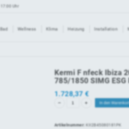
 17:00 Uhr
Bad
Wellness
Klima
Heizung
Installation
Kermi F nfeck Ibiza
785/1850 SIMG ESG k
1.728,37
€
In den Warenkor
Artikelnummer:
KII2B45080181PK