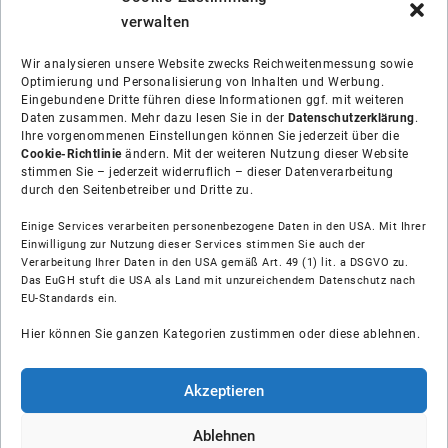
verwalten
Wir analysieren unsere Website zwecks Reichweitenmessung sowie
Optimierung und Personalisierung von Inhalten und Werbung.
Eingebundene Dritte führen diese Informationen ggf. mit weiteren
Daten zusammen. Mehr dazu lesen Sie in der
Datenschutzerklärung
.
Ihre vorgenommenen Einstellungen können Sie jederzeit über die
Cookie-Richtlinie
ändern. Mit der weiteren Nutzung dieser Website
stimmen Sie – jederzeit widerruflich – dieser Datenverarbeitung
durch den Seitenbetreiber und Dritte zu.
Einige Services verarbeiten personenbezogene Daten in den USA. Mit Ihrer
Einwilligung zur Nutzung dieser Services stimmen Sie auch der
Verarbeitung Ihrer Daten in den USA gemäß Art. 49 (1) lit. a DSGVO zu.
Das EuGH stuft die USA als Land mit unzureichendem Datenschutz nach
Über uns
EU-Standards ein.
Hier können Sie ganzen Kategorien zustimmen oder diese ablehnen.
Soziale Medien
Hilfe
Akzeptieren
Unsere Partner
Ablehnen