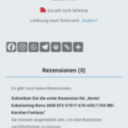
Zurzeit nicht lieferbar
Lieferung nach
Österreich
.
Ändern?
Rezensionen (0)
Es gibt noch keine Rezensionen.
Schreiben Sie die erste Rezension für „Kermi
Eckeinstieg Nova 2000 EF2 07017 670-692/1750 WEI
Kerolan Fontana“
Sie müssen
angemeldet
sein, um eine Rezension
veröffentlichen zu können.