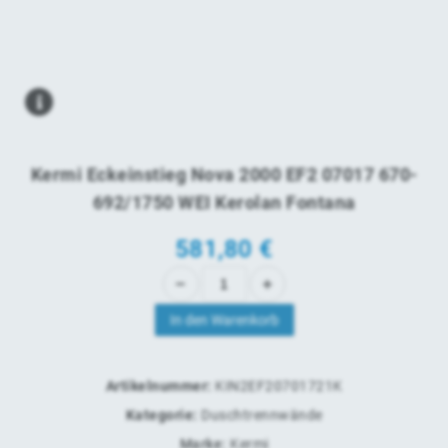
Kermi Eckeinstieg Nova 2000 EF2 07017 670-
692/1750 WEI Kerolan Fontana
581,80
€
In den Warenkorb
Artikelnummer:
KIN2EF20701721K
Kategorie:
Duschtrennwände
Marke:
Kermi