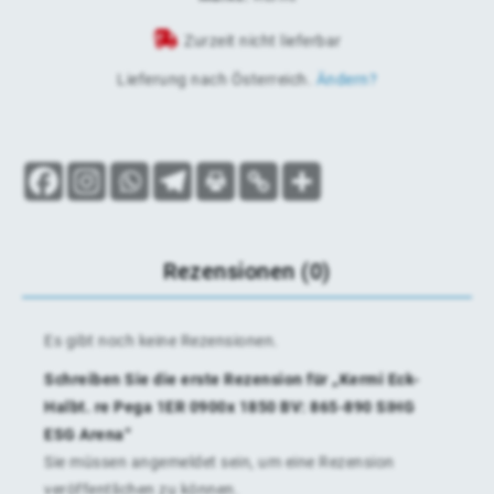
Zurzeit nicht lieferbar
Lieferung nach
Österreich
.
Ändern?
Rezensionen (0)
Es gibt noch keine Rezensionen.
Schreiben Sie die erste Rezension für „Kermi Eck-
Halbt. re Pega 1ER 0900x 1850 BV: 865-890 SIHG
ESG Arena“
Sie müssen
angemeldet
sein, um eine Rezension
veröffentlichen zu können.