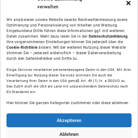
verwalten
Wir analysieren unsere Website zwecks Reichweitenmessung sowie
Optimierung und Personalisierung von Inhalten und Werbung.
Eingebundene Dritte führen diese Informationen ggf. mit weiteren
Daten zusammen. Mehr dazu lesen Sie in der
Datenschutzerklärung
.
Ihre vorgenommenen Einstellungen können Sie jederzeit über die
Cookie-Richtlinie
ändern. Mit der weiteren Nutzung dieser Website
stimmen Sie – jederzeit widerruflich – dieser Datenverarbeitung
durch den Seitenbetreiber und Dritte zu.
Einige Services verarbeiten personenbezogene Daten in den USA. Mit Ihrer
Einwilligung zur Nutzung dieser Services stimmen Sie auch der
Verarbeitung Ihrer Daten in den USA gemäß Art. 49 (1) lit. a DSGVO zu.
Das EuGH stuft die USA als Land mit unzureichendem Datenschutz nach
Über uns
EU-Standards ein.
Hier können Sie ganzen Kategorien zustimmen oder diese ablehnen.
Soziale Medien
Hilfe
Akzeptieren
Unsere Partner
Ablehnen