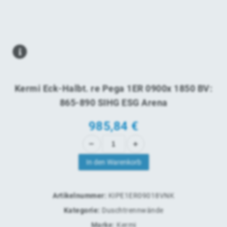
Kermi Eck-Halbt. re Pega 1ER 0900x 1850 BV:
865-890 SIHG ESG Arena
985,84
€
In den Warenkorb
Artikelnummer:
KIPE1ER09018VNK
Kategorie:
Duschtrennwände
Marke:
Kermi