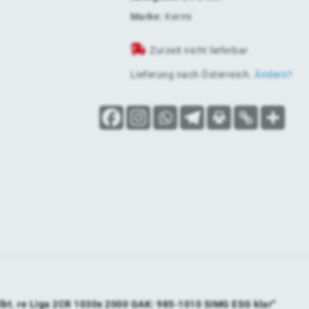
Marke:
Kermi
Zurzeit nicht lieferbar
Lieferung nach
Österreich
.
Ändern?
albt. re Liga 2CR 1030x 2000 GAK: 985-1010 SIMG ESG klar“