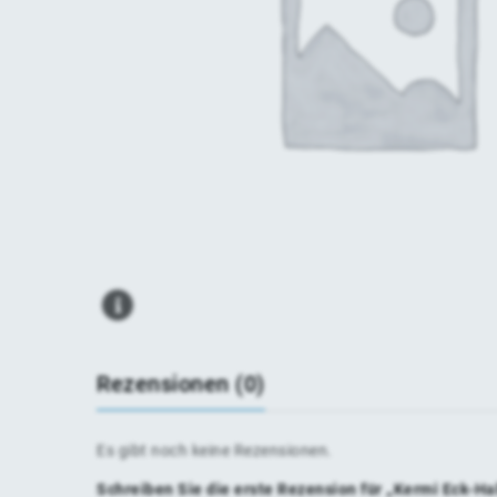
Rezensionen (0)
Es gibt noch keine Rezensionen.
Schreiben Sie die erste Rezension für „Kermi Eck-H