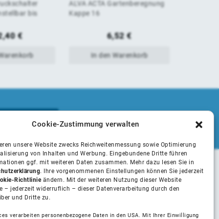
uckschalter
ALVA ACTA Gartenberegnung
ALVA ACTA
von
von
nstellbar bis
Kappe 16
Schlauch 3
5
5
2,40
€
6,52
€
 Warenkorb
In den Warenkorb
In 
Cookie-Zustimmung verwalten
ieren unsere Website zwecks Reichweitenmessung sowie Optimierung
alisierung von Inhalten und Werbung. Eingebundene Dritte führen
rmationen ggf. mit weiteren Daten zusammen. Mehr dazu lesen Sie in
hutzerklärung
. Ihre vorgenommenen Einstellungen können Sie jederzeit
Unsere Partner
okie-Richtlinie
ändern. Mit der weiteren Nutzung dieser Website
 – jederzeit widerruflich – dieser Datenverarbeitung durch den
iber und Dritte zu.
Installateure
ces verarbeiten personenbezogene Daten in den USA. Mit Ihrer Einwilligung