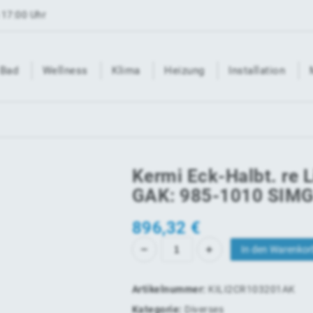
 17:00 Uhr
Bad
Wellness
Klima
Heizung
Installation
Kermi Eck-Halbt. re 
GAK: 985-1010 SIMG
896,32
€
In den Warenkor
Artikelnummer:
KILI2CR103201AK
Kategorie:
Diverses