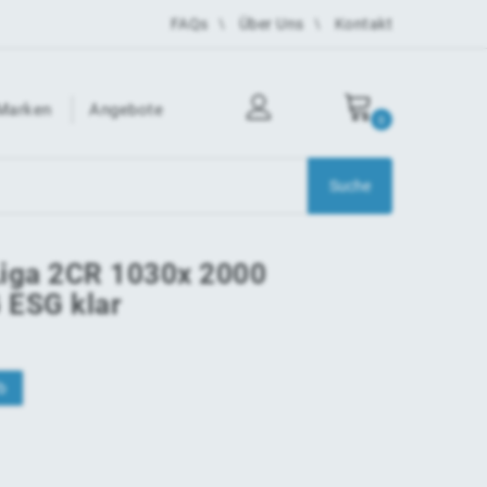
FAQs
Über Uns
Kontakt
Marken
Angebote
0
Liga 2CR 1030x 2000
 ESG klar
b