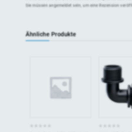
Sie müssen
angemeldet
sein, um eine Rezension veröf
Ähnliche Produkte
0
0