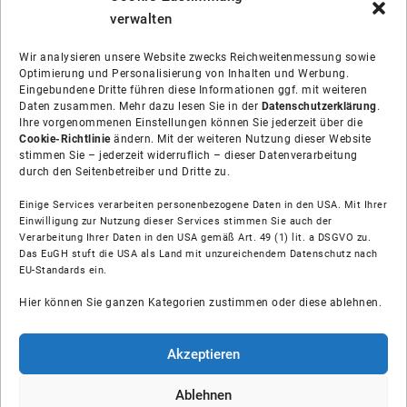
verwalten
Wir analysieren unsere Website zwecks Reichweitenmessung sowie
Optimierung und Personalisierung von Inhalten und Werbung.
Eingebundene Dritte führen diese Informationen ggf. mit weiteren
Daten zusammen. Mehr dazu lesen Sie in der
Datenschutzerklärung
.
Ihre vorgenommenen Einstellungen können Sie jederzeit über die
Cookie-Richtlinie
ändern. Mit der weiteren Nutzung dieser Website
stimmen Sie – jederzeit widerruflich – dieser Datenverarbeitung
durch den Seitenbetreiber und Dritte zu.
Einige Services verarbeiten personenbezogene Daten in den USA. Mit Ihrer
Einwilligung zur Nutzung dieser Services stimmen Sie auch der
Verarbeitung Ihrer Daten in den USA gemäß Art. 49 (1) lit. a DSGVO zu.
Das EuGH stuft die USA als Land mit unzureichendem Datenschutz nach
Über uns
EU-Standards ein.
Hier können Sie ganzen Kategorien zustimmen oder diese ablehnen.
Soziale Medien
Hilfe
Akzeptieren
Unsere Partner
Ablehnen