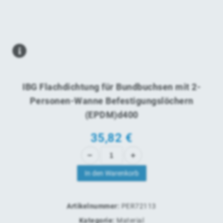
IBG Flachdichtung für Bundbuchsen mit 2-
Personen-Wanne Befestigungslöchern
(EPDM)d400
35,82 €
In den Warenkorb
Artikelnummer:
PER72113
Kategorie:
Material