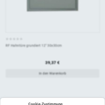
0
RF Hahntüre grundiert 12" 30x30cm
von
5
39,37
€
In den Warenkorb
Cookie-Zustimmung