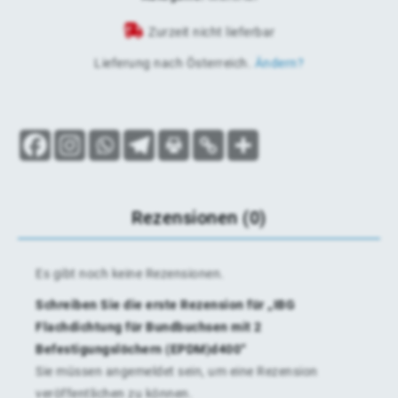
Zurzeit nicht lieferbar
Lieferung nach
Österreich
.
Ändern?
Rezensionen (0)
Es gibt noch keine Rezensionen.
Schreiben Sie die erste Rezension für „IBG
Flachdichtung für Bundbuchsen mit 2
Befestigungslöchern (EPDM)d400“
Sie müssen
angemeldet
sein, um eine Rezension
veröffentlichen zu können.