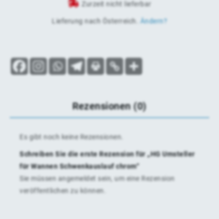
Zurzeit nicht lieferbar
Lieferung nach
Österreich
.
Ändern?
Rezensionen (0)
Es gibt noch keine Rezensionen.
Schreiben Sie die erste Rezension für „HG Umsteller
für Wannen Schwenkauslauf chrom“
Sie müssen
angemeldet
sein, um eine Rezension
veröffentlichen zu können.