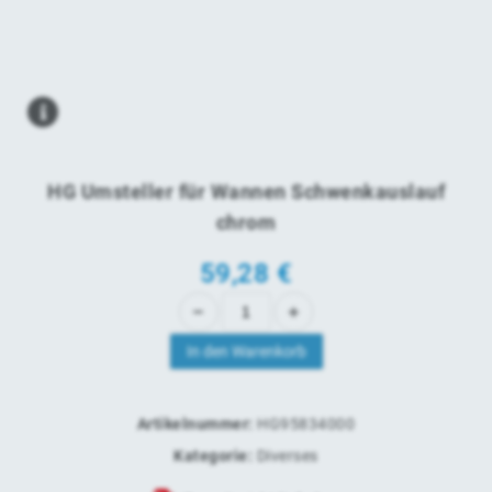
HG Umsteller für Wannen Schwenkauslauf
chrom
59,28
€
In den Warenkorb
Artikelnummer:
HG95834000
Kategorie:
Diverses