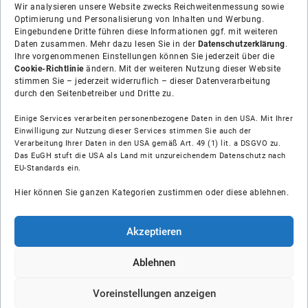
Wir analysieren unsere Website zwecks Reichweitenmessung sowie
Optimierung und Personalisierung von Inhalten und Werbung.
Eingebundene Dritte führen diese Informationen ggf. mit weiteren
Daten zusammen. Mehr dazu lesen Sie in der
Datenschutzerklärung
.
Ihre vorgenommenen Einstellungen können Sie jederzeit über die
Cookie-Richtlinie
ändern. Mit der weiteren Nutzung dieser Website
stimmen Sie – jederzeit widerruflich – dieser Datenverarbeitung
durch den Seitenbetreiber und Dritte zu.
Einige Services verarbeiten personenbezogene Daten in den USA. Mit Ihrer
Einwilligung zur Nutzung dieser Services stimmen Sie auch der
Verarbeitung Ihrer Daten in den USA gemäß Art. 49 (1) lit. a DSGVO zu.
Das EuGH stuft die USA als Land mit unzureichendem Datenschutz nach
Über uns
EU-Standards ein.
Hier können Sie ganzen Kategorien zustimmen oder diese ablehnen.
Soziale Medien
Hilfe
Akzeptieren
Unsere Partner
Ablehnen
Voreinstellungen anzeigen