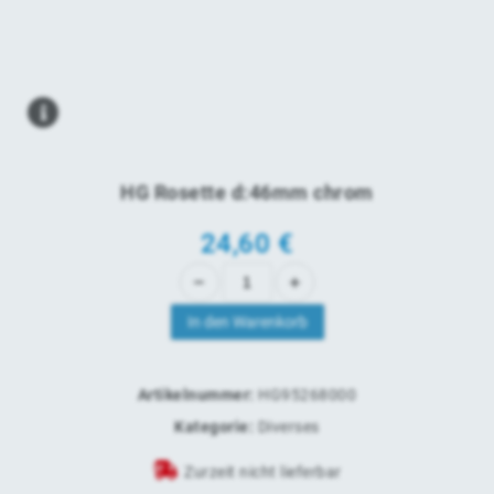
HG Rosette d:46mm chrom
24,60
€
In den Warenkorb
Artikelnummer:
HG95268000
Kategorie:
Diverses
Zurzeit nicht lieferbar