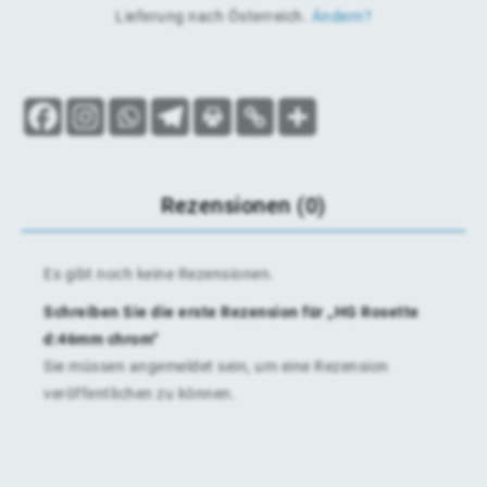
Lieferung nach
Österreich
.
Ändern?
Rezensionen (0)
Es gibt noch keine Rezensionen.
Schreiben Sie die erste Rezension für „HG Rosette
d:46mm chrom“
Sie müssen
angemeldet
sein, um eine Rezension
veröffentlichen zu können.