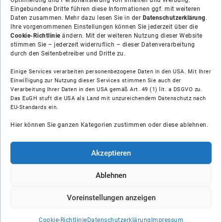
Optimierung und Personalisierung von Inhalten und Werbung.
Eingebundene Dritte führen diese Informationen ggf. mit weiteren
Daten zusammen. Mehr dazu lesen Sie in der
Datenschutzerklärung
.
Ihre vorgenommenen Einstellungen können Sie jederzeit über die
Cookie-Richtlinie
ändern. Mit der weiteren Nutzung dieser Website
stimmen Sie – jederzeit widerruflich – dieser Datenverarbeitung
durch den Seitenbetreiber und Dritte zu.
Einige Services verarbeiten personenbezogene Daten in den USA. Mit Ihrer
Einwilligung zur Nutzung dieser Services stimmen Sie auch der
Verarbeitung Ihrer Daten in den USA gemäß Art. 49 (1) lit. a DSGVO zu.
Das EuGH stuft die USA als Land mit unzureichendem Datenschutz nach
Über uns
EU-Standards ein.
Hier können Sie ganzen Kategorien zustimmen oder diese ablehnen.
Soziale Medien
Hilfe
Akzeptieren
Unsere Partner
Ablehnen
Voreinstellungen anzeigen
© Shop-Installateur IK GmbH
Cookie-Richtlinie
Datenschutzerklärung
Impressum