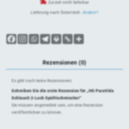
Zurzeit nicht lieferbar
Lieferung nach
Österreich
.
Ändern?
Rezensionen (0)
Es gibt noch keine Rezensionen.
Schreiben Sie die erste Rezension für „HG PuraVida
Schlauch 2-Loch Spültischmischer“
Sie müssen
angemeldet
sein, um eine Rezension
veröffentlichen zu können.