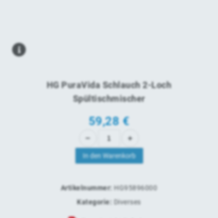
HG PuraVida Schlauch 2-Loch
Spültischmischer
59,28
€
In den Warenkorb
Artikelnummer:
HG95896000
Kategorie:
Diverses