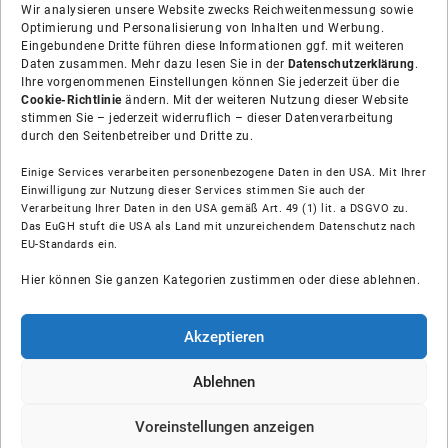
Wir analysieren unsere Website zwecks Reichweitenmessung sowie
Optimierung und Personalisierung von Inhalten und Werbung.
Eingebundene Dritte führen diese Informationen ggf. mit weiteren
Daten zusammen. Mehr dazu lesen Sie in der
Datenschutzerklärung
.
Ihre vorgenommenen Einstellungen können Sie jederzeit über die
Cookie-Richtlinie
ändern. Mit der weiteren Nutzung dieser Website
stimmen Sie – jederzeit widerruflich – dieser Datenverarbeitung
durch den Seitenbetreiber und Dritte zu.
Einige Services verarbeiten personenbezogene Daten in den USA. Mit Ihrer
Einwilligung zur Nutzung dieser Services stimmen Sie auch der
Verarbeitung Ihrer Daten in den USA gemäß Art. 49 (1) lit. a DSGVO zu.
Das EuGH stuft die USA als Land mit unzureichendem Datenschutz nach
Über uns
EU-Standards ein.
Hier können Sie ganzen Kategorien zustimmen oder diese ablehnen.
Soziale Medien
Hilfe
Akzeptieren
Unsere Partner
Ablehnen
Voreinstellungen anzeigen