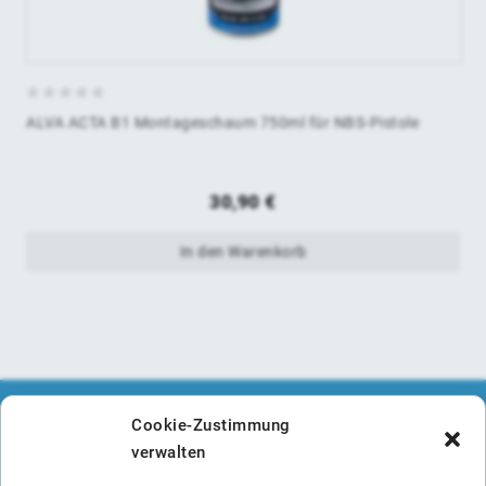
0
ALVA ACTA B1 Montageschaum 750ml für NBS-Pistole
von
5
30,90
€
In den Warenkorb
Cookie-Zustimmung
verwalten