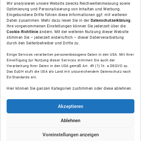
Wir analysieren unsere Website zwecks Reichweitenmessung sowie
Optimierung und Personalisierung von Inhalten und Werbung.
Eingebundene Dritte führen diese Informationen ggf. mit weiteren
Daten zusammen. Mehr dazu lesen Sie in der
Datenschutzerklärung
.
Ihre vorgenommenen Einstellungen können Sie jederzeit über die
Cookie-Richtlinie
ändern. Mit der weiteren Nutzung dieser Website
stimmen Sie – jederzeit widerruflich – dieser Datenverarbeitung
durch den Seitenbetreiber und Dritte zu.
Einige Services verarbeiten personenbezogene Daten in den USA. Mit Ihrer
Einwilligung zur Nutzung dieser Services stimmen Sie auch der
Über uns
Verarbeitung Ihrer Daten in den USA gemäß Art. 49 (1) lit. a DSGVO zu.
Das EuGH stuft die USA als Land mit unzureichendem Datenschutz nach
EU-Standards ein.
Soziale Medien
Hier können Sie ganzen Kategorien zustimmen oder diese ablehnen.
Hilfe
Akzeptieren
Unsere Partner
Ablehnen
© Shop-Installateur IK GmbH
Voreinstellungen anzeigen