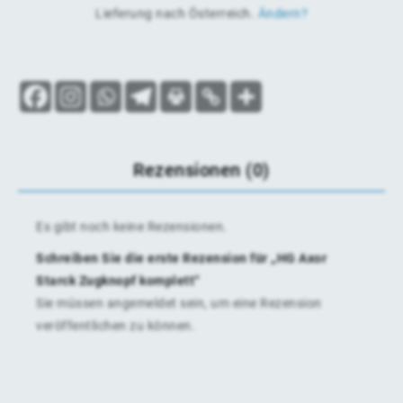
Lieferung nach
Österreich
.
Ändern?
Rezensionen (0)
Es gibt noch keine Rezensionen.
Schreiben Sie die erste Rezension für „HG Axor
Starck Zugknopf komplett“
Sie müssen
angemeldet
sein, um eine Rezension
veröffentlichen zu können.