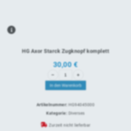
HG Axor Starck Zugknopf komplett
30,00
€
In den Warenkorb
Artikelnummer:
HG94045000
Kategorie:
Diverses
Zurzeit nicht lieferbar