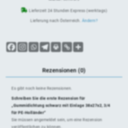
Lieferzeit 24 Stunden Express (werktags)
Lieferung nach
Österreich
.
Ändern?
Rezensionen (0)
Es gibt noch keine Rezensionen.
Schreiben Sie die erste Rezension für
„Gummidichtung schwarz mit Einlage 38x27x2, 3/4
für PE-Holländer“
Sie müssen
angemeldet
sein, um eine Rezension
veröffentlichen zu können.