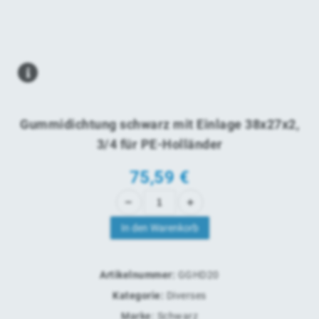
Gummidichtung schwarz mit Einlage 38x27x2,
3/4 für PE-Holländer
75,59
€
In den Warenkorb
Artikelnummer:
GGHD20
Kategorie:
Diverses
Marke:
Schwarz