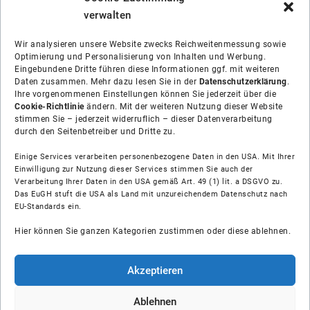
verwalten
Wir analysieren unsere Website zwecks Reichweitenmessung sowie
Optimierung und Personalisierung von Inhalten und Werbung.
Eingebundene Dritte führen diese Informationen ggf. mit weiteren
Daten zusammen. Mehr dazu lesen Sie in der
Datenschutzerklärung
.
Ihre vorgenommenen Einstellungen können Sie jederzeit über die
Cookie-Richtlinie
ändern. Mit der weiteren Nutzung dieser Website
stimmen Sie – jederzeit widerruflich – dieser Datenverarbeitung
durch den Seitenbetreiber und Dritte zu.
Einige Services verarbeiten personenbezogene Daten in den USA. Mit Ihrer
Einwilligung zur Nutzung dieser Services stimmen Sie auch der
Verarbeitung Ihrer Daten in den USA gemäß Art. 49 (1) lit. a DSGVO zu.
Das EuGH stuft die USA als Land mit unzureichendem Datenschutz nach
Über uns
EU-Standards ein.
Hier können Sie ganzen Kategorien zustimmen oder diese ablehnen.
Soziale Medien
Hilfe
Akzeptieren
Unsere Partner
Ablehnen