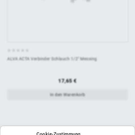
0
ALVA ACTA Verbinder Schlauch 1/2" Messing
von
5
17,65
€
In den Warenkorb
Cookie-Zustimmung