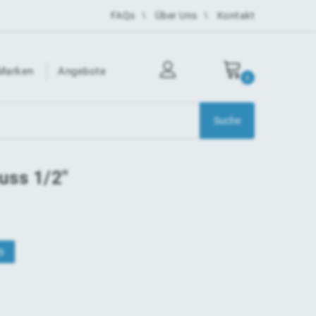
FAQs
Über Uns
Kontakt
Marken
Angebote
0
uss 1/2"
b