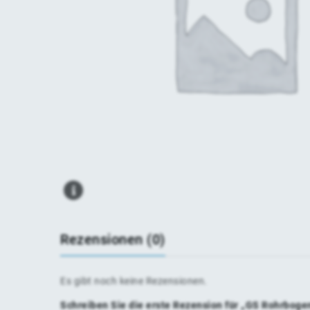
Rezensionen (0)
Es gibt noch keine Rezensionen.
Schreiben Sie die erste Rezension für „GS Rohrboge