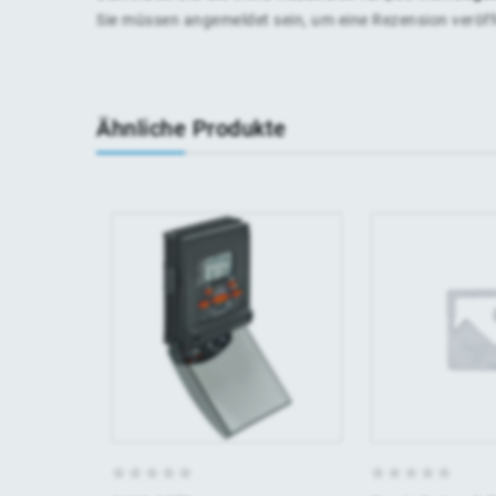
Sie müssen
angemeldet
sein, um eine Rezension veröf
Ähnliche Produkte
0
0