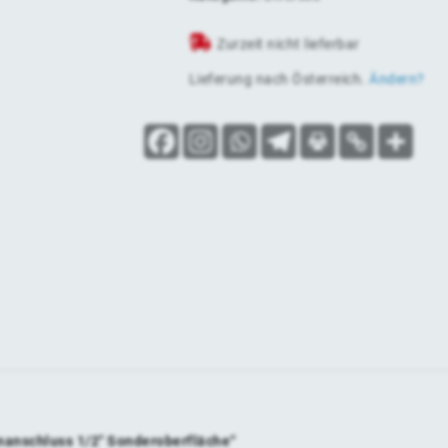
Zurzeit nicht lieferbar
Lieferung nach
Österreich
.
Ändern?
nanschluss 1/2″ Sonderoberfläche“