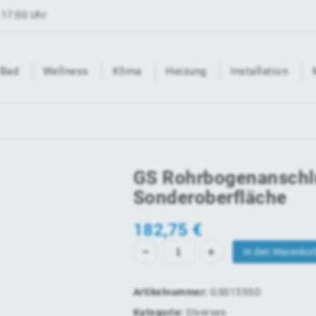
 17:00 Uhr
Bad
Wellness
Klima
Heizung
Installation
GS Rohrbogenanschl
Sonderoberfläche
182,75
€
In den Warenkor
Artikelnummer:
GS0155SO
Kategorie:
Diverses