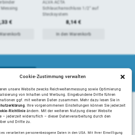
rbinder
ALVA ACTA
ALVA ACTA 
von
von
" Messing
Schlauchanschluss 1/2" auf
Laubsamme
Stecksystem
Zulauf fü
5
5
,33
€
8,14
€
 Warenkorb
In den Warenkorb
In 
Cookie-Zustimmung verwalten
ieren unsere Website zwecks Reichweitenmessung sowie Optimierung
alisierung von Inhalten und Werbung. Eingebundene Dritte führen
rmationen ggf. mit weiteren Daten zusammen. Mehr dazu lesen Sie in
hutzerklärung
. Ihre vorgenommenen Einstellungen können Sie jederzeit
Unsere Partner
okie-Richtlinie
ändern. Mit der weiteren Nutzung dieser Website
 – jederzeit widerruflich – dieser Datenverarbeitung durch den
iber und Dritte zu.
Installateure
ces verarbeiten personenbezogene Daten in den USA. Mit Ihrer Einwilligung