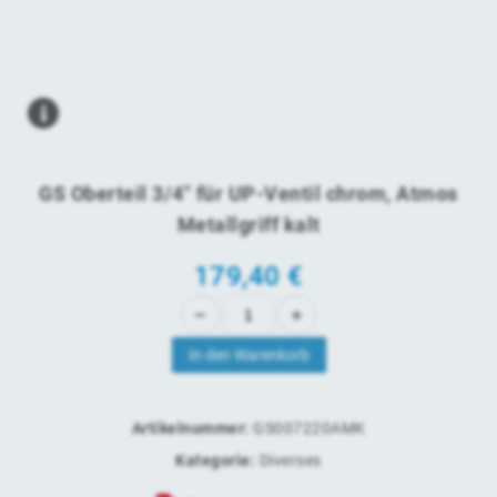
GS Oberteil 3/4" für UP-Ventil chrom, Atmos
Metallgriff kalt
179,40
€
In den Warenkorb
Artikelnummer:
GS007220AMK
Kategorie:
Diverses