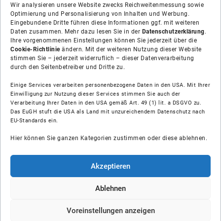
Wir analysieren unsere Website zwecks Reichweitenmessung sowie
Optimierung und Personalisierung von Inhalten und Werbung.
Eingebundene Dritte führen diese Informationen ggf. mit weiteren
Daten zusammen. Mehr dazu lesen Sie in der
Datenschutzerklärung
.
Ihre vorgenommenen Einstellungen können Sie jederzeit über die
Cookie-Richtlinie
ändern. Mit der weiteren Nutzung dieser Website
stimmen Sie – jederzeit widerruflich – dieser Datenverarbeitung
durch den Seitenbetreiber und Dritte zu.
Einige Services verarbeiten personenbezogene Daten in den USA. Mit Ihrer
Einwilligung zur Nutzung dieser Services stimmen Sie auch der
Verarbeitung Ihrer Daten in den USA gemäß Art. 49 (1) lit. a DSGVO zu.
Das EuGH stuft die USA als Land mit unzureichendem Datenschutz nach
Über uns
EU-Standards ein.
Hier können Sie ganzen Kategorien zustimmen oder diese ablehnen.
Soziale Medien
Hilfe
Akzeptieren
Unsere Partner
Ablehnen
Voreinstellungen anzeigen