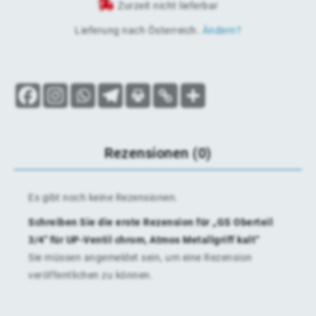
Zurzeit nicht lieferbar
Lieferung nach
Österreich
.
Ändern?
Rezensionen (0)
Es gibt noch keine Rezensionen.
Schreiben Sie die erste Rezension für „GS Oberteil
3/4″ für UP-Ventil chrom, Atmos Metallgriff kalt“
Sie müssen
angemeldet
sein, um eine Rezension
veröffentlichen zu können.