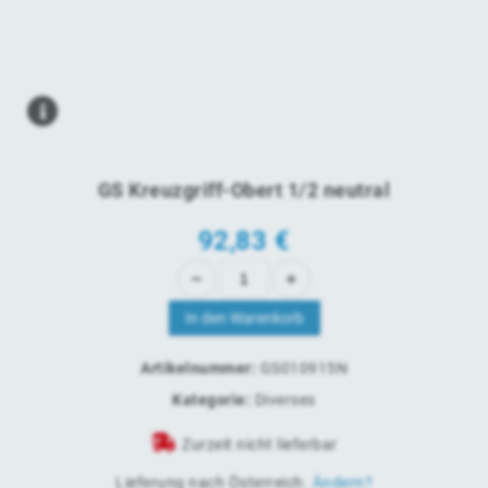
GS Kreuzgriff-Obert 1/2 neutral
92,83
€
In den Warenkorb
Artikelnummer:
GS010915N
Kategorie:
Diverses
Zurzeit nicht lieferbar
Lieferung nach
Österreich
.
Ändern?