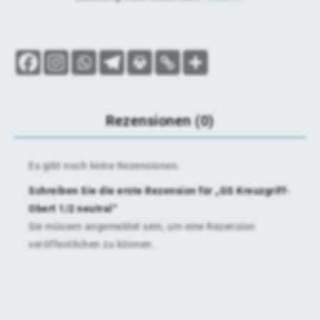
Rezensionen (0)
Es gibt noch keine Rezensionen.
Schreiben Sie die erste Rezension für „GS Kreuzgriff-
Obert 1/2 neutral“
Sie müssen
angemeldet
sein, um eine Rezension
veröffentlichen zu können.