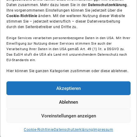
Daten zusammen. Mehr dazu lesen Sie in der
Datenschutzerklärung
.
Ihre vorgenommenen Einstellungen können Sie jederzeit über die
Cookie-Richtlinie
ändern. Mit der weiteren Nutzung dieser Website
stimmen Sie – jederzeit widerruflich – dieser Datenverarbeitung
durch den Seitenbetreiber und Dritte zu.
Einige Services verarbeiten personenbezogene Daten in den USA. Mit Ihrer
Einwilligung zur Nutzung dieser Services stimmen Sie auch der
Verarbeitung Ihrer Daten in den USA gemäß Art. 49 (1) lit. a DSGVO zu.
Das EuGH stuft die USA als Land mit unzureichendem Datenschutz nach
Über uns
EU-Standards ein.
Hier können Sie ganzen Kategorien zustimmen oder diese ablehnen.
Soziale Medien
Hilfe
Akzeptieren
Unsere Partner
Ablehnen
Voreinstellungen anzeigen
© Shop-Installateur IK GmbH
Cookie-Richtlinie
Datenschutzerklärung
Impressum
AGB
Impressum
Datenschutz