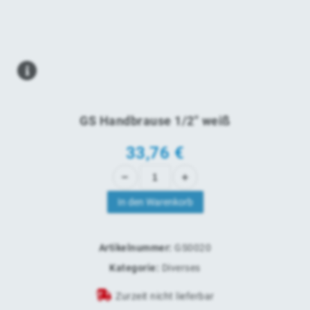
GS Handbrause 1/2" weiß
33,76
€
In den Warenkorb
Artikelnummer:
GS0020
Kategorie:
Diverses
Zurzeit nicht lieferbar