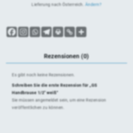
Lieferung nach
Österreich
.
Ändern?
Rezensionen (0)
Es gibt noch keine Rezensionen.
Schreiben Sie die erste Rezension für „GS
Handbrause 1/2″ weiß“
Sie müssen
angemeldet
sein, um eine Rezension
veröffentlichen zu können.