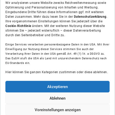
Wir analysieren unsere Website zwecks Reichweitenmessung sowie
Optimierung und Personalisierung von Inhalten und Werbung.
Eingebundene Dritte führen diese Informationen ggf. mit weiteren
Daten zusammen. Mehr dazu lesen Sie in der
Datenschutzerklärung
.
Ihre vorgenommenen Einstellungen können Sie jederzeit über die
Cookie-Richtlinie
ändern. Mit der weiteren Nutzung dieser Website
stimmen Sie – jederzeit widerruflich – dieser Datenverarbeitung
durch den Seitenbetreiber und Dritte zu.
Einige Services verarbeiten personenbezogene Daten in den USA. Mit Ihrer
Einwilligung zur Nutzung dieser Services stimmen Sie auch der
Über uns
Verarbeitung Ihrer Daten in den USA gemäß Art. 49 (1) lit. a DSGVO zu.
Das EuGH stuft die USA als Land mit unzureichendem Datenschutz nach
EU-Standards ein.
Soziale Medien
Hier können Sie ganzen Kategorien zustimmen oder diese ablehnen.
Hilfe
Akzeptieren
Unsere Partner
Ablehnen
© Shop-Installateur IK GmbH
Voreinstellungen anzeigen