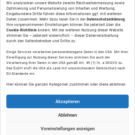
Wir analysieren unsere Website zwecks Reichweitenmessung sowie
Optimierung und Personalisierung von Inhalten und Werbung.
Eingebundene Dritte führen diese Informationen ggf. mit weiteren
Daten zusammen. Mehr dazu lesen Sie in der
Datenschutzerklärung
.
Ihre vorgenommenen Einstellungen können Sie jederzeit über die
Cookie-Richtlinie
ändern. Mit der weiteren Nutzung dieser Website
stimmen Sie – jederzeit widerruflich – dieser Datenverarbeitung
durch den Seitenbetreiber und Dritte zu.
Einige Services verarbeiten personenbezogene Daten in den USA. Mit Ihrer
Einwilligung zur Nutzung dieser Services stimmen Sie auch der
Verarbeitung Ihrer Daten in den USA gemäß Art. 49 (1) lit. a DSGVO zu.
Das EuGH stuft die USA als Land mit unzureichendem Datenschutz nach
Über uns
EU-Standards ein.
Hier können Sie ganzen Kategorien zustimmen oder diese ablehnen.
Soziale Medien
Hilfe
Akzeptieren
Unsere Partner
Ablehnen
Voreinstellungen anzeigen