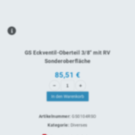
GS Eckventil-Oberteil 3/8" mit RV
Sonderoberfläche
85,51
€
In den Warenkorb
Artikelnummer:
GS0104RSO
Kategorie:
Diverses