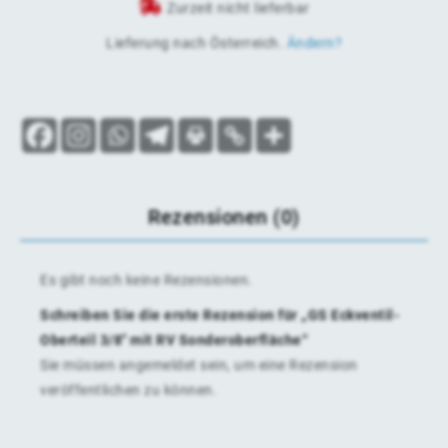
Zurzeit nicht lieferbar
Lieferung nach
Österreich
.
Ändern?
Rezensionen (0)
Es gibt noch keine Rezensionen.
Schreiben Sie die erste Rezension für „GS Eckventil-
Oberteil 3/8″ mit RV Sonderoberfläche“
Sie müssen
angemeldet
sein, um eine Rezension
veröffentlichen zu können.