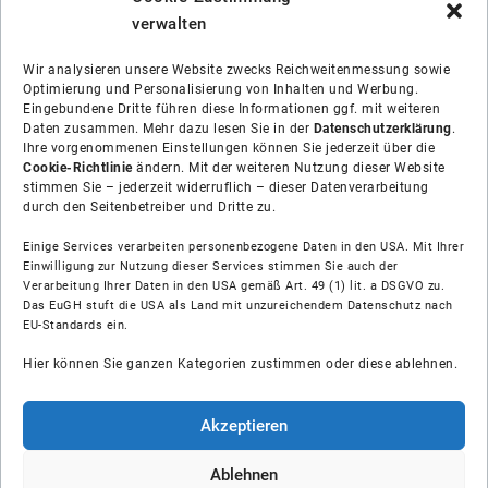
verwalten
Wir analysieren unsere Website zwecks Reichweitenmessung sowie
Optimierung und Personalisierung von Inhalten und Werbung.
Eingebundene Dritte führen diese Informationen ggf. mit weiteren
Daten zusammen. Mehr dazu lesen Sie in der
Datenschutzerklärung
.
Ihre vorgenommenen Einstellungen können Sie jederzeit über die
Cookie-Richtlinie
ändern. Mit der weiteren Nutzung dieser Website
stimmen Sie – jederzeit widerruflich – dieser Datenverarbeitung
durch den Seitenbetreiber und Dritte zu.
Einige Services verarbeiten personenbezogene Daten in den USA. Mit Ihrer
Einwilligung zur Nutzung dieser Services stimmen Sie auch der
Verarbeitung Ihrer Daten in den USA gemäß Art. 49 (1) lit. a DSGVO zu.
Das EuGH stuft die USA als Land mit unzureichendem Datenschutz nach
Über uns
EU-Standards ein.
Hier können Sie ganzen Kategorien zustimmen oder diese ablehnen.
Soziale Medien
Hilfe
Akzeptieren
Unsere Partner
Ablehnen