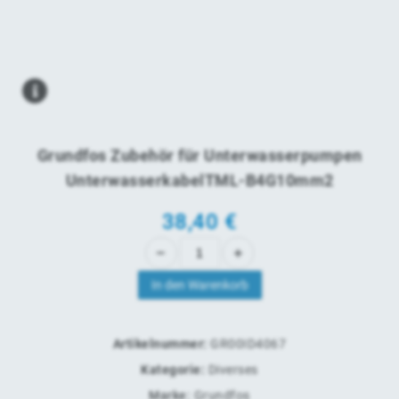
Grundfos Zubehör für Unterwasserpumpen
UnterwasserkabelTML-B4G10mm2
38,40
€
In den Warenkorb
Artikelnummer:
GR00ID4067
Kategorie:
Diverses
Marke:
Grundfos