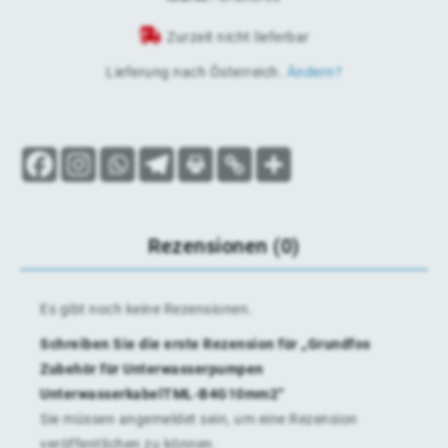
Zurzeit nicht lieferbar
Lieferung nach
Österreich
.
Ändern?
Rezensionen (0)
Es gibt noch keine Rezensionen.
Schreiben Sie die erste Rezension für „Grundfos
Zubehör für Unterwasserpumpen
UnterwasserkabelTML-B4G10mm2“
Sie müssen
angemeldet
sein, um eine Rezension
veröffentlichen zu können.