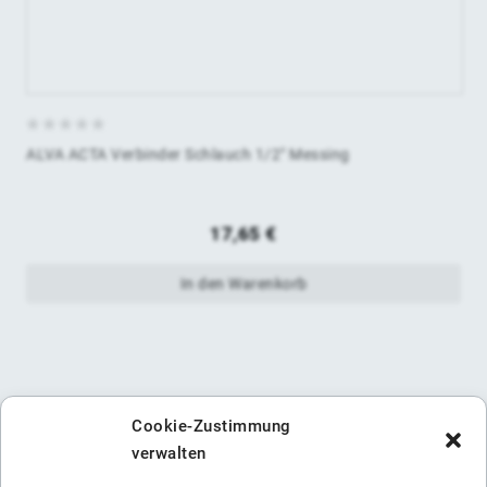
0
ALVA ACTA Verbinder Schlauch 1/2" Messing
von
5
17,65
€
In den Warenkorb
Cookie-Zustimmung
verwalten