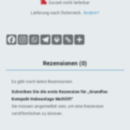
Zurzeit nicht lieferbar
Lieferung nach
Österreich
.
Ändern?
Rezensionen (0)
Es gibt noch keine Rezensionen.
Schreiben Sie die erste Rezension für „Grundfos
Kompakt Hebeanlage Multilift“
Sie müssen
angemeldet
sein, um eine Rezension
veröffentlichen zu können.