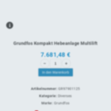
Grundfos Kompakt Hebeanlage Multilift
7.681,48
€
In den Warenkorb
Artikelnummer:
GR97901125
Kategorie:
Diverses
Marke:
Grundfos