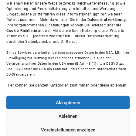
Wir analysieren unsere Website zwecks Reichweitenmessung sowie
Optimierung und Personalisierung von Inhalten und Werbung.
Eingebundene Dritte führen diese Informationen ggf. mit weiteren
Daten zusammen. Mehr dazu lesen Sie in der
Datenschutzerklärung
.
Ihre vorgenommenen Einstellungen können Sie jederzeit über die
Cookie-Richtlinie
ändern. Mit der weiteren Nutzung dieser Website
stimmen Sie – jederzeit widerruflich – dieser Datenverarbeitung
durch den Seitenbetreiber und Dritte zu.
Einige Services verarbeiten personenbezogene Daten in den USA. Mit Ihrer
Einwilligung zur Nutzung dieser Services stimmen Sie auch der
Verarbeitung Ihrer Daten in den USA gemäß Art. 49 (1) lit. a DSGVO zu.
Das EuGH stuft die USA als Land mit unzureichendem Datenschutz nach
Über uns
EU-Standards ein.
Hier können Sie ganzen Kategorien zustimmen oder diese ablehnen.
Soziale Medien
Hilfe
Akzeptieren
Unsere Partner
Ablehnen
Voreinstellungen anzeigen