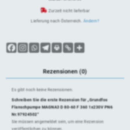
Zurzeit nicht lieferbar
Lieferung nach
Österreich
.
Ändern?
Rezensionen (0)
Es gibt noch keine Rezensionen.
Schreiben Sie die erste Rezension für „Grundfos
Flanschpumpe MAGNA3 D 80-60 F 360 1x230V PN6
Nr.97924502“
Sie müssen
angemeldet
sein, um eine Rezension
veröffentlichen zu können.