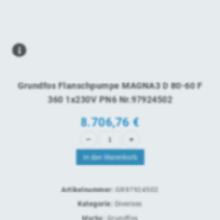
Grundfos Flanschpumpe MAGNA3 D 80-60 F
360 1x230V PN6 Nr.97924502
8.706,76
€
In den Warenkorb
Artikelnummer:
GR97924502
Kategorie:
Diverses
Marke:
Grundfos