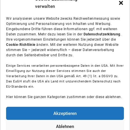
verwalten
Wir analysieren unsere Website zwecks Reichweitenmessung sowie
Optimierung und Personalisierung von Inhalten und Werbung.
Eingebundene Dritte führen diese Informationen ggf. mit weiteren
Daten zusammen. Mehr dazu lesen Sie in der
Datenschutzerklärung
.
Ihre vorgenommenen Einstellungen können Sie jederzeit über die
Cookie-Richtlinie
ändern. Mit der weiteren Nutzung dieser Website
stimmen Sie – jederzeit widerruflich – dieser Datenverarbeitung
durch den Seitenbetreiber und Dritte zu.
Einige Services verarbeiten personenbezogene Daten in den USA. Mit Ihrer
Einwilligung zur Nutzung dieser Services stimmen Sie auch der
Verarbeitung Ihrer Daten in den USA gemäß Art. 49 (1) lit. a DSGVO zu.
Das EuGH stuft die USA als Land mit unzureichendem Datenschutz nach
Über uns
EU-Standards ein.
Hier können Sie ganzen Kategorien zustimmen oder diese ablehnen.
Soziale Medien
Hilfe
Akzeptieren
Unsere Partner
Ablehnen