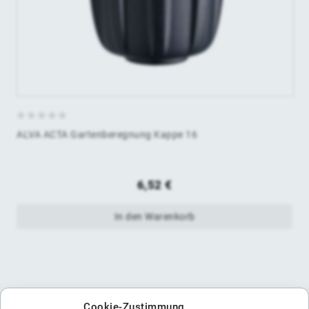
0
ALVA ACTA Gartenberegnung Kappe 16
von
5
6,52
€
In den Warenkorb
Cookie-Zustimmung