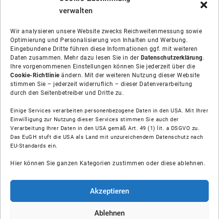
verwalten
Wir analysieren unsere Website zwecks Reichweitenmessung sowie
Optimierung und Personalisierung von Inhalten und Werbung.
Eingebundene Dritte führen diese Informationen ggf. mit weiteren
Daten zusammen. Mehr dazu lesen Sie in der
Datenschutzerklärung
.
Ihre vorgenommenen Einstellungen können Sie jederzeit über die
Cookie-Richtlinie
ändern. Mit der weiteren Nutzung dieser Website
stimmen Sie – jederzeit widerruflich – dieser Datenverarbeitung
durch den Seitenbetreiber und Dritte zu.
Einige Services verarbeiten personenbezogene Daten in den USA. Mit Ihrer
Einwilligung zur Nutzung dieser Services stimmen Sie auch der
Verarbeitung Ihrer Daten in den USA gemäß Art. 49 (1) lit. a DSGVO zu.
Das EuGH stuft die USA als Land mit unzureichendem Datenschutz nach
Über uns
EU-Standards ein.
Hier können Sie ganzen Kategorien zustimmen oder diese ablehnen.
Soziale Medien
Hilfe
Akzeptieren
Unsere Partner
Ablehnen