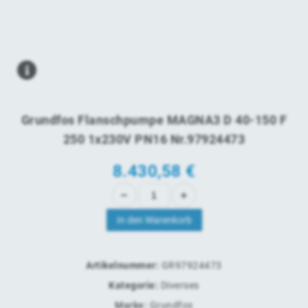
Grundfos Flanschpumpe MAGNA3 D 40-150 F
250 1x230V PN16 Nr.97924473
8.430,58
€
In den Warenkorb
Artikelnummer:
GR97924473
Kategorie:
Diverses
Marke:
Grundfos