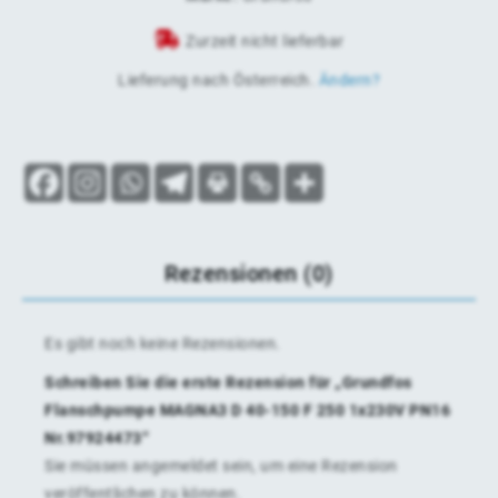
Zurzeit nicht lieferbar
Lieferung nach
Österreich
.
Ändern?
Rezensionen (0)
Es gibt noch keine Rezensionen.
Schreiben Sie die erste Rezension für „Grundfos
Flanschpumpe MAGNA3 D 40-150 F 250 1x230V PN16
Nr.97924473“
Sie müssen
angemeldet
sein, um eine Rezension
veröffentlichen zu können.