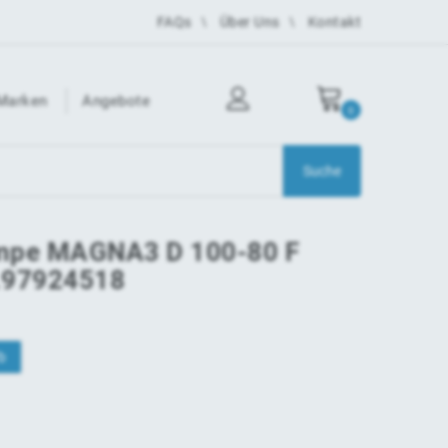
FAQs
Über Uns
Kontakt
Marken
Angebote
0
mpe MAGNA3 D 100-80 F
.97924518
b