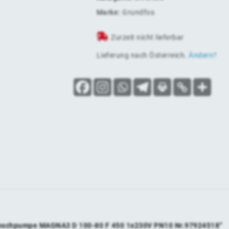
Marke:
Grundfos
Zurzeit nicht lieferbar
Lieferung nach
Österreich
.
Ändern?
Flanschpumpe MAGNA3 D 100-80 F 450 1x230V PN10 Nr.97924518“