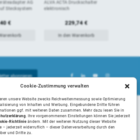
räteadapter AG
ALVA ACTA Druckschalter
ALVA ACTA
von
von
auf Stecksystem
elektronisch
Brausekop
5
5
,40
€
229,74
€
 Warenkorb
In den Warenkorb
In 
Cookie-Zustimmung verwalten
ieren unsere Website zwecks Reichweitenmessung sowie Optimierung
alisierung von Inhalten und Werbung. Eingebundene Dritte führen
rmationen ggf. mit weiteren Daten zusammen. Mehr dazu lesen Sie in
Unsere Partner
hutzerklärung
. Ihre vorgenommenen Einstellungen können Sie jederzeit
okie-Richtlinie
ändern. Mit der weiteren Nutzung dieser Website
 – jederzeit widerruflich – dieser Datenverarbeitung durch den
iber und Dritte zu.
Installateure