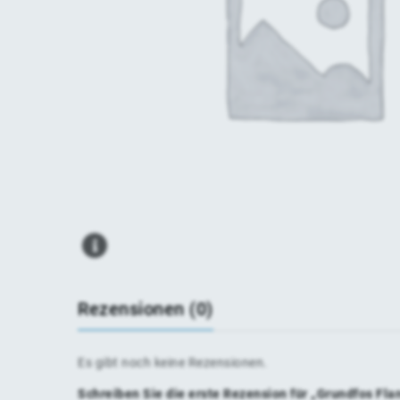
Rezensionen (0)
Es gibt noch keine Rezensionen.
Schreiben Sie die erste Rezension für „Grundfos 