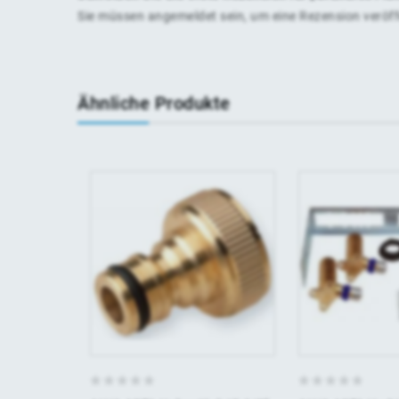
Sie müssen
angemeldet
sein, um eine Rezension veröf
Ähnliche Produkte
0
0