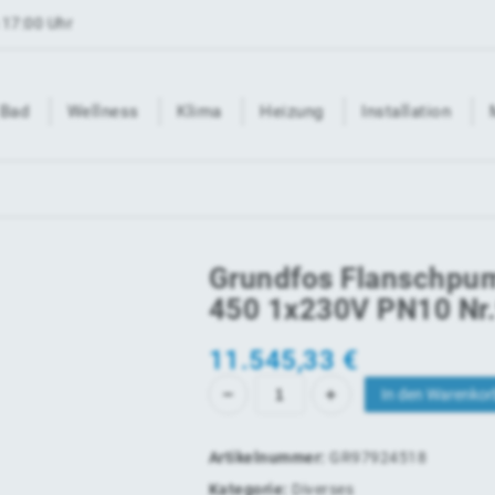
 17:00 Uhr
Bad
Wellness
Klima
Heizung
Installation
Grundfos Flanschpu
450 1x230V PN10 Nr
11.545,33
€
In den Warenkor
Artikelnummer:
GR97924518
Kategorie:
Diverses