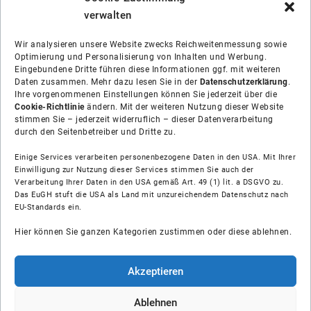
verwalten
Wir analysieren unsere Website zwecks Reichweitenmessung sowie
Optimierung und Personalisierung von Inhalten und Werbung.
Eingebundene Dritte führen diese Informationen ggf. mit weiteren
Daten zusammen. Mehr dazu lesen Sie in der
Datenschutzerklärung
.
Ihre vorgenommenen Einstellungen können Sie jederzeit über die
Cookie-Richtlinie
ändern. Mit der weiteren Nutzung dieser Website
stimmen Sie – jederzeit widerruflich – dieser Datenverarbeitung
durch den Seitenbetreiber und Dritte zu.
Einige Services verarbeiten personenbezogene Daten in den USA. Mit Ihrer
Einwilligung zur Nutzung dieser Services stimmen Sie auch der
Verarbeitung Ihrer Daten in den USA gemäß Art. 49 (1) lit. a DSGVO zu.
Das EuGH stuft die USA als Land mit unzureichendem Datenschutz nach
Über uns
EU-Standards ein.
Hier können Sie ganzen Kategorien zustimmen oder diese ablehnen.
Soziale Medien
Hilfe
Akzeptieren
Unsere Partner
Ablehnen