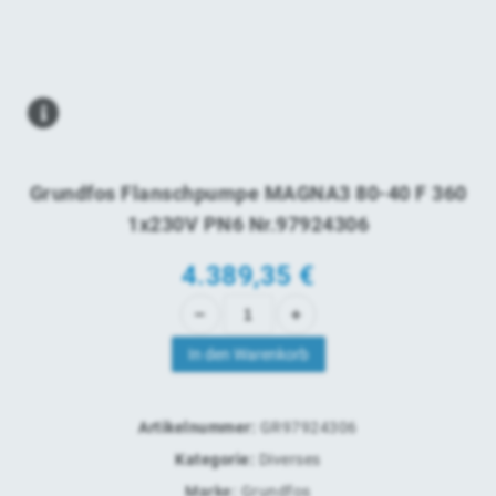
Grundfos Flanschpumpe MAGNA3 80-40 F 360
1x230V PN6 Nr.97924306
4.389,35
€
In den Warenkorb
Artikelnummer:
GR97924306
Kategorie:
Diverses
Marke:
Grundfos