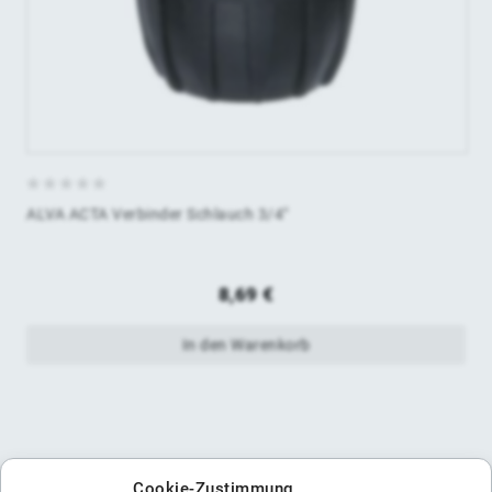
0
ALVA ACTA Verbinder Schlauch 3/4"
von
5
8,69
€
In den Warenkorb
Cookie-Zustimmung