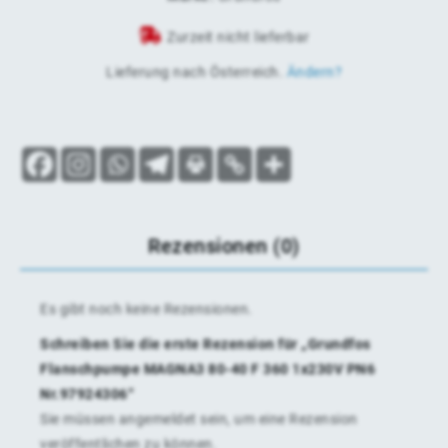
Zurzeit nicht lieferbar
Lieferung nach
Österreich
.
Ändern?
Rezensionen (0)
Es gibt noch keine Rezensionen.
Schreiben Sie die erste Rezension für „Grundfos
Flanschpumpe MAGNA3 80-40 F 360 1x230V PN6
Nr.97924306“
Sie müssen
angemeldet
sein, um eine Rezension
veröffentlichen zu können.