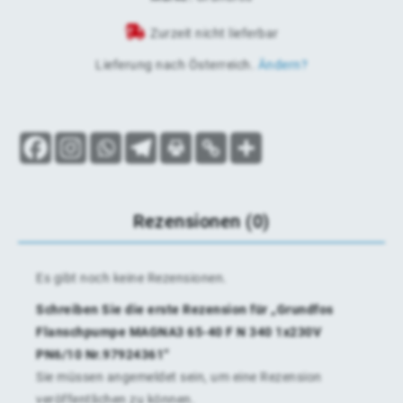
Zurzeit nicht lieferbar
Lieferung nach
Österreich
.
Ändern?
Rezensionen (0)
Es gibt noch keine Rezensionen.
Schreiben Sie die erste Rezension für „Grundfos
Flanschpumpe MAGNA3 65-40 F N 340 1x230V
PN6/10 Nr.97924361“
Sie müssen
angemeldet
sein, um eine Rezension
veröffentlichen zu können.