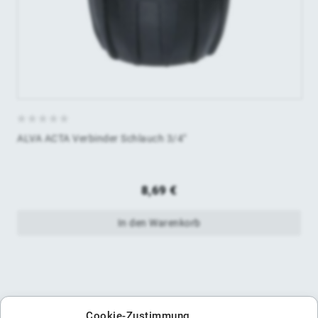
0
ALVA ACTA Verbinder Schlauch 3/4"
von
5
8,69
€
In den Warenkorb
Cookie-Zustimmung