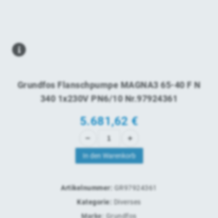
Grundfos Flanschpumpe MAGNA3 65-40 F N
340 1x230V PN6/10 Nr.97924361
5.681,62
€
In den Warenkorb
Artikelnummer:
GR97924361
Kategorie:
Diverses
Marke:
Grundfos