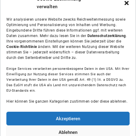
verwalten
Wir analysieren unsere Website zwecks Reichweitenmessung sowie
Optimierung und Personalisierung von Inhalten und Werbung.
Eingebundene Dritte führen diese Informationen ggf. mit weiteren
Daten zusammen. Mehr dazu lesen Sie in der
Datenschutzerklärung
.
Ihre vorgenommenen Einstellungen können Sie jederzeit über die
Cookie-Richtlinie
ändern. Mit der weiteren Nutzung dieser Website
stimmen Sie – jederzeit widerruflich – dieser Datenverarbeitung
durch den Seitenbetreiber und Dritte zu.
Einige Services verarbeiten personenbezogene Daten in den USA. Mit Ihrer
Einwilligung zur Nutzung dieser Services stimmen Sie auch der
Verarbeitung Ihrer Daten in den USA gemäß Art. 49 (1) lit. a DSGVO zu.
Das EuGH stuft die USA als Land mit unzureichendem Datenschutz nach
Über uns
EU-Standards ein.
Hier können Sie ganzen Kategorien zustimmen oder diese ablehnen.
Soziale Medien
Hilfe
Akzeptieren
Unsere Partner
Ablehnen