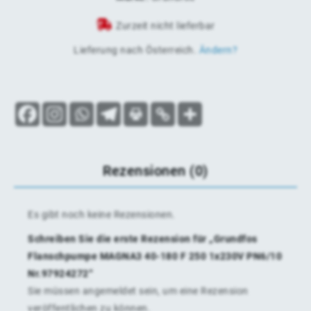
Zurzeit nicht lieferbar
Lieferung nach
Österreich
.
Ändern?
Rezensionen (0)
Es gibt noch keine Rezensionen.
Schreiben Sie die erste Rezension für „Grundfos
Flanschpumpe MAGNA3 40-180 F 250 1x230V PN6/10
Nr.97924272“
Sie müssen
angemeldet
sein, um eine Rezension
veröffentlichen zu können.