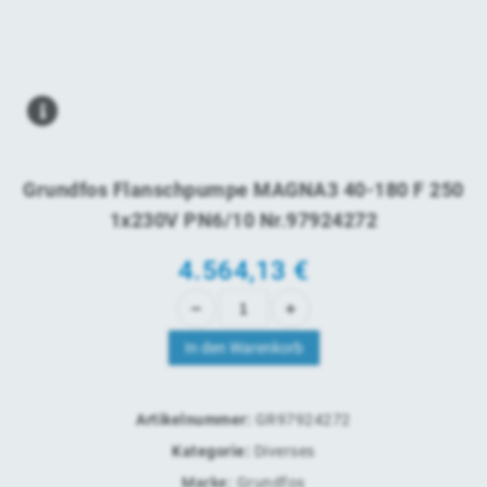
Grundfos Flanschpumpe MAGNA3 40-180 F 250
1x230V PN6/10 Nr.97924272
4.564,13
€
In den Warenkorb
Artikelnummer:
GR97924272
Kategorie:
Diverses
Marke:
Grundfos