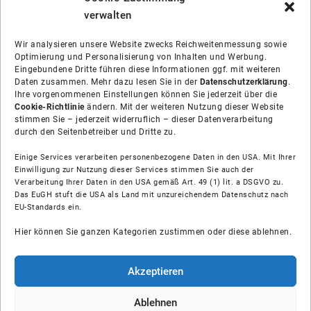
verwalten
Wir analysieren unsere Website zwecks Reichweitenmessung sowie
Optimierung und Personalisierung von Inhalten und Werbung.
Eingebundene Dritte führen diese Informationen ggf. mit weiteren
Daten zusammen. Mehr dazu lesen Sie in der
Datenschutzerklärung
.
Ihre vorgenommenen Einstellungen können Sie jederzeit über die
Cookie-Richtlinie
ändern. Mit der weiteren Nutzung dieser Website
stimmen Sie – jederzeit widerruflich – dieser Datenverarbeitung
durch den Seitenbetreiber und Dritte zu.
Einige Services verarbeiten personenbezogene Daten in den USA. Mit Ihrer
Einwilligung zur Nutzung dieser Services stimmen Sie auch der
Verarbeitung Ihrer Daten in den USA gemäß Art. 49 (1) lit. a DSGVO zu.
Das EuGH stuft die USA als Land mit unzureichendem Datenschutz nach
Über uns
EU-Standards ein.
Hier können Sie ganzen Kategorien zustimmen oder diese ablehnen.
Soziale Medien
Hilfe
Akzeptieren
Unsere Partner
Ablehnen