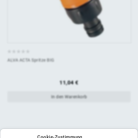
0
ALVA ACTA Spritze BIG
von
5
11,04
€
In den Warenkorb
Cookie-Zustimmung