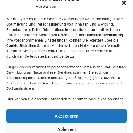
verwalten
Wir analysieren unsere Website zwecks Reichweitenmessung sowie
Optimierung und Personalisierung von Inhalten und Werbung.
Eingebundene Dritte führen diese Informationen ggf. mit weiteren
Daten zusammen. Mehr dazu lesen Sie in der
Datenschutzerklärung
.
Ihre vorgenommenen Einstellungen können Sie jederzeit über die
Cookie-Richtlinie
ändern. Mit der weiteren Nutzung dieser Website
stimmen Sie – jederzeit widerruflich – dieser Datenverarbeitung
durch den Seitenbetreiber und Dritte zu.
Einige Services verarbeiten personenbezogene Daten in den USA. Mit Ihrer
Einwilligung zur Nutzung dieser Services stimmen Sie auch der
Verarbeitung Ihrer Daten in den USA gemäß Art. 49 (1) lit. a DSGVO zu.
Das EuGH stuft die USA als Land mit unzureichendem Datenschutz nach
Über uns
EU-Standards ein.
Hier können Sie ganzen Kategorien zustimmen oder diese ablehnen.
Soziale Medien
Hilfe
Akzeptieren
Unsere Partner
Ablehnen