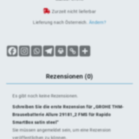
Zurzeit nicht lieferbar
Lieferung nach
Österreich
.
Ändern?
Rezensionen (0)
Es gibt noch keine Rezensionen.
Schreiben Sie die erste Rezension für „GROHE THM-
Brausebatterie Allure 29181_2 FMS für Rapido
SmartBox satin steel“
Sie müssen
angemeldet
sein, um eine Rezension
veröffentlichen zu können.