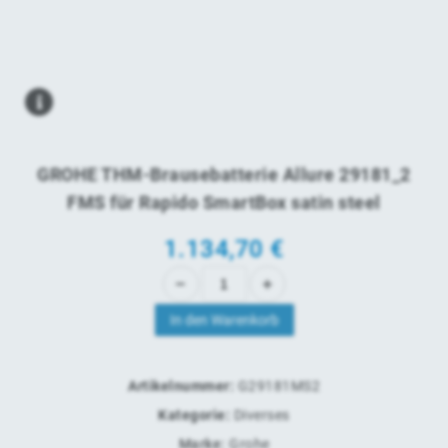
GROHE THM-Brausebatterie Allure 29181_2
FMS für Rapido SmartBox satin steel
1.134,70
€
In den Warenkorb
Artikelnummer:
G29181MS2
Kategorie:
Diverses
Marke:
Grohe