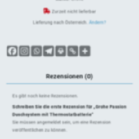
Zurzeit nicht lieferbar
Lieferung nach
Österreich
.
Ändern?
Rezensionen (0)
Es gibt noch keine Rezensionen.
Schreiben Sie die erste Rezension für „Grohe Passion
Duschsystem mit Thermostatbatterie“
Sie müssen
angemeldet
sein, um eine Rezension
veröffentlichen zu können.