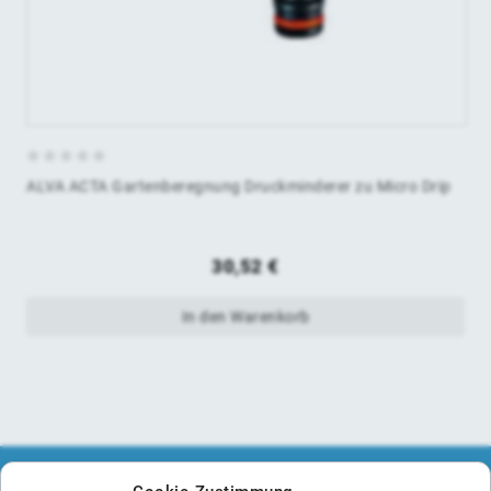
0
ALVA ACTA Gartenberegnung Druckminderer zu Micro Drip
von
5
30,52
€
In den Warenkorb