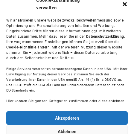
Cookie-Zustimmung
verwalten
Wir analysieren unsere Website zwecks Reichweitenmessung sowie
Optimierung und Personalisierung von Inhalten und Werbung.
Eingebundene Dritte führen diese Informationen ggf. mit weiteren
Daten zusammen. Mehr dazu lesen Sie in der
Datenschutzerklärung
.
Ihre vorgenommenen Einstellungen können Sie jederzeit über die
Cookie-Richtlinie
ändern. Mit der weiteren Nutzung dieser Website
stimmen Sie – jederzeit widerruflich – dieser Datenverarbeitung
durch den Seitenbetreiber und Dritte zu.
Einige Services verarbeiten personenbezogene Daten in den USA. Mit Ihrer
Einwilligung zur Nutzung dieser Services stimmen Sie auch der
Über uns
Verarbeitung Ihrer Daten in den USA gemäß Art. 49 (1) lit. a DSGVO zu.
Das EuGH stuft die USA als Land mit unzureichendem Datenschutz nach
EU-Standards ein.
Soziale Medien
Hier können Sie ganzen Kategorien zustimmen oder diese ablehnen.
Hilfe
Akzeptieren
Unsere Partner
Ablehnen