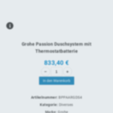
Grohe Passion Duschsystem mit
Thermostatbatterie
833,40
€
In den Warenkorb
Artikelnummer:
BPPAARGDS4
Kategorie:
Diverses
Marke:
Grohe