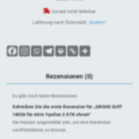
Zurzeit nicht lieferbar
Lieferung nach
Österreich
.
Ändern?
Rezensionen (0)
Es gibt noch keine Rezensionen.
Schreiben Sie die erste Rezension für „GROHE Griff
18026 für Atrio Ypsilon 2 STK chrom“
Sie müssen
angemeldet
sein, um eine Rezension
veröffentlichen zu können.