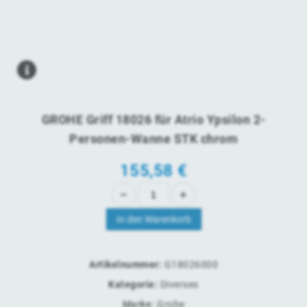
GROHE Griff 18026 für Atrio Ypsilon 2-
Personen-Wanne STK chrom
155,58
€
In den Warenkorb
Artikelnummer:
G18026000
Kategorie:
Diverses
Marke:
Grohe