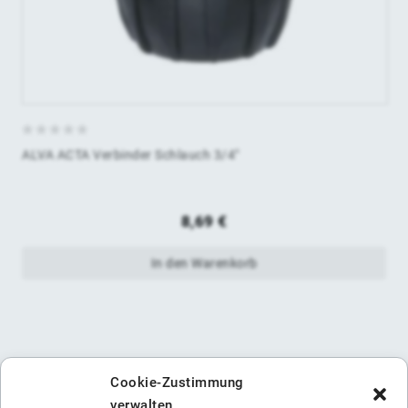
0
ALVA ACTA Verbinder Schlauch 3/4"
von
5
8,69
€
In den Warenkorb
Cookie-Zustimmung
verwalten