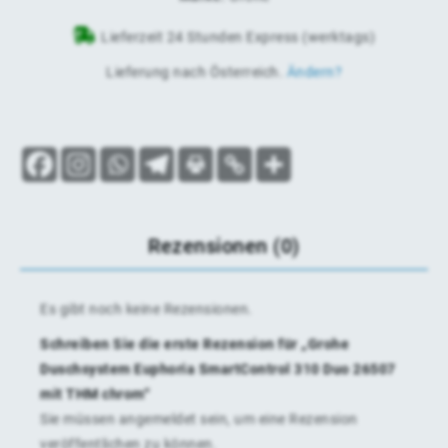
Lieferzeit 24 Stunden Express (werktags)
Lieferung nach
Österreich
.
Ändern?
Rezensionen (0)
Es gibt noch keine Rezensionen.
Schreiben Sie die erste Rezension für „Grohe
Duschsystem Euphoria SmartControl 310 Duo 26507
mit THM chrom“
Sie müssen
angemeldet
sein, um eine Rezension
veröffentlichen zu können.