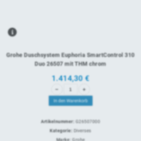
Grohe Duschsystem Euphoria SmartControl 310
Duo 26507 mit THM chrom
1.414,30
€
In den Warenkorb
Artikelnummer:
G26507000
Kategorie:
Diverses
Marke:
Grohe