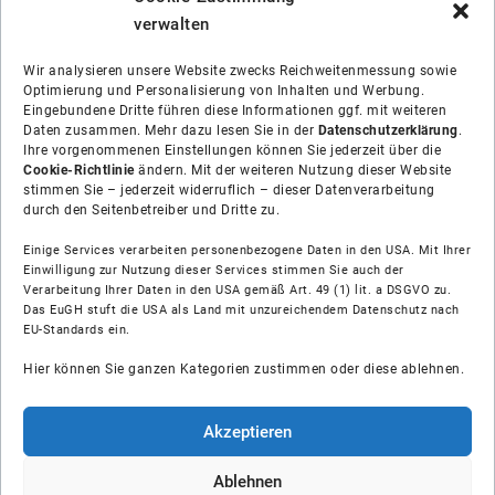
verwalten
Wir analysieren unsere Website zwecks Reichweitenmessung sowie
Optimierung und Personalisierung von Inhalten und Werbung.
Eingebundene Dritte führen diese Informationen ggf. mit weiteren
Daten zusammen. Mehr dazu lesen Sie in der
Datenschutzerklärung
.
Ihre vorgenommenen Einstellungen können Sie jederzeit über die
Cookie-Richtlinie
ändern. Mit der weiteren Nutzung dieser Website
stimmen Sie – jederzeit widerruflich – dieser Datenverarbeitung
durch den Seitenbetreiber und Dritte zu.
Einige Services verarbeiten personenbezogene Daten in den USA. Mit Ihrer
Einwilligung zur Nutzung dieser Services stimmen Sie auch der
Verarbeitung Ihrer Daten in den USA gemäß Art. 49 (1) lit. a DSGVO zu.
Das EuGH stuft die USA als Land mit unzureichendem Datenschutz nach
Über uns
EU-Standards ein.
Hier können Sie ganzen Kategorien zustimmen oder diese ablehnen.
Soziale Medien
Hilfe
Akzeptieren
Unsere Partner
Ablehnen