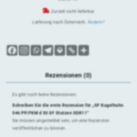
Zurzeit nicht lieferbar
Lieferung nach
Österreich
.
Ändern?
Rezensionen (0)
Es gibt noch keine Rezensionen.
Schreiben Sie die erste Rezension für „GF Kugelhahn
546 PP/FKM d 50 SF Stutzen SDR11“
Sie müssen
angemeldet
sein, um eine Rezension
veröffentlichen zu können.