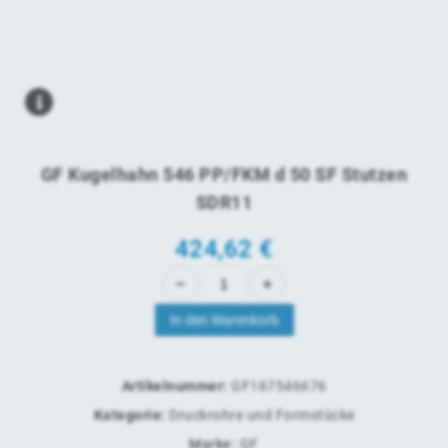
GF Kugelhahn 546 PP/FKM d 50 SF Stutzen
SDR11
424,62
€
In den Warenkorb
Artikelnummer:
GF167546676
Kategorie:
Druckrohre und Formstücke
Marke:
GF