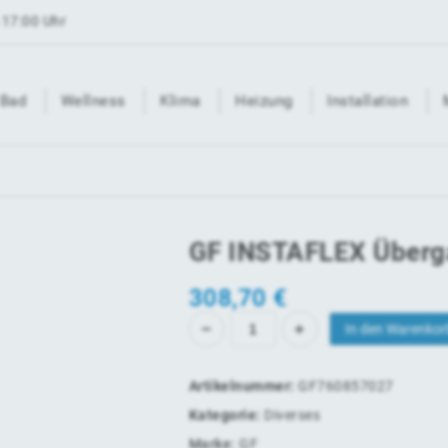
 17:00 Uhr
Bad
Wellness
Klima
Heizung
Installation
GF INSTAFLEX Überga
308,70
€
In den Warenkor
Artikelnummer:
GF760857027
Kategorie:
Diverses
Marke:
GF