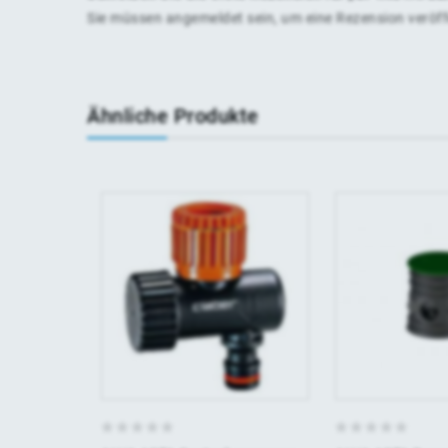
Sie müssen
angemeldet
sein, um eine Rezension veröf
Ähnliche Produkte
0
0