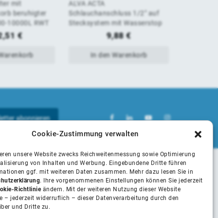
ter mit
ALVA ACTA
ALVA ACTA
von
von
rb beruhigter
Schlauchanschluss 1/2" auf
Übergang 
000-10000L RWT
Stecksystem mit Wasserstop
5
5
2,51
€
9,88
€
 Warenkorb
In den Warenkorb
In 
Cookie-Zustimmung verwalten
ieren unsere Website zwecks Reichweitenmessung sowie Optimierung
alisierung von Inhalten und Werbung. Eingebundene Dritte führen
rmationen ggf. mit weiteren Daten zusammen. Mehr dazu lesen Sie in
Unsere Partner
hutzerklärung
. Ihre vorgenommenen Einstellungen können Sie jederzeit
okie-Richtlinie
ändern. Mit der weiteren Nutzung dieser Website
 – jederzeit widerruflich – dieser Datenverarbeitung durch den
iber und Dritte zu.
Installateure