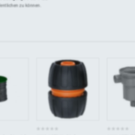
fentlichen zu können.
0
0