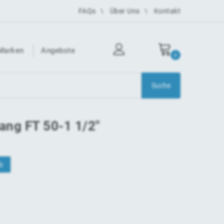
FAQs
Über Uns
Kontakt
Marken
Angebote
0
ng FT 50-1 1/2"
b