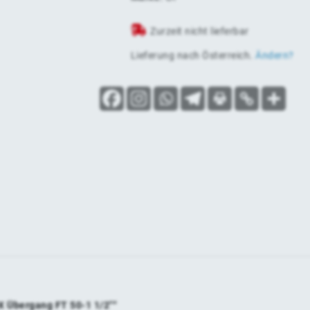
Zurzeit nicht lieferbar
Lieferung nach
Österreich
.
Ändern?
X Übergang FT 50-1 1/2″“