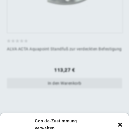
0
ALVA ACTA Aquapoint Standfuß zur verdeckten Befestigung
von
5
113,27
€
In den Warenkorb
Cookie-Zustimmung
verwalten