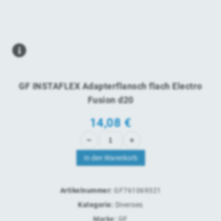
GF INSTAFLEX Adapterflansch flach Electro
Fusion d20
14,08
€
In den Warenkorb
Artikelnummer:
GF761069321
Kategorie:
Diverses
Marke:
GF