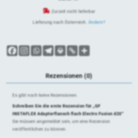
Zurzeit nicht lieferbar
Lieferung nach
Österreich
.
Ändern?
Rezensionen (0)
Es gibt noch keine Rezensionen.
Schreiben Sie die erste Rezension für „GF
INSTAFLEX Adapterflansch flach Electro Fusion d20“
Sie müssen
angemeldet
sein, um eine Rezension
veröffentlichen zu können.