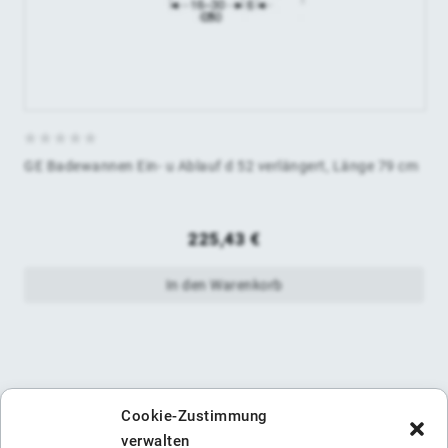
0
GE Badewannen Ein- u Ablauf d 52 verlängert, Länge 79 cm
von
5
225,43
€
In den Warenkorb
Cookie-Zustimmung
verwalten