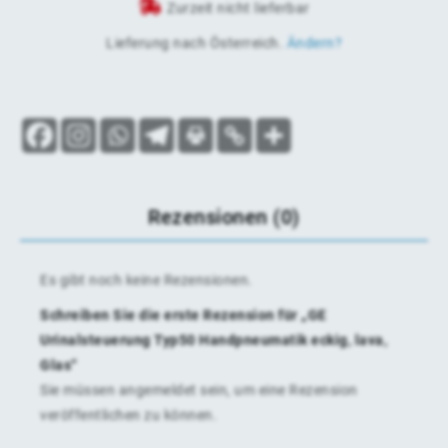
Zurzeit nicht lieferbar
Lieferung nach
Österreich
.
Ändern?
Rezensionen (0)
Es gibt noch keine Rezensionen.
Schreiben Sie die erste Rezension für „GE
Urinalsteuerung Typ50 Handpneumatik eckig, lava,
Glas“
Sie müssen
angemeldet
sein, um eine Rezension
veröffentlichen zu können.