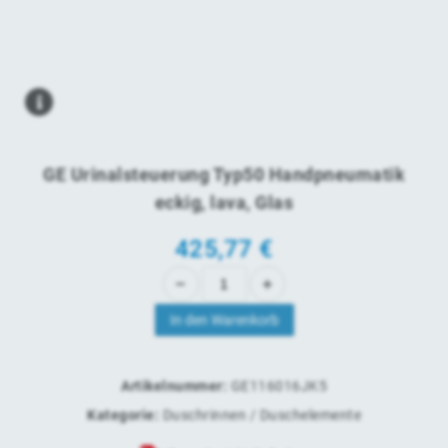
GE Urinalsteuerung Typ50 Handpneumatik
eckig, lava, Glas
425,77
€
In den Warenkorb
Artikelnummer:
GE116016JK5
Kategorie:
Duschrinnen / Duschelemente