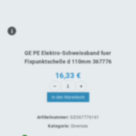
GE PE Elektro-Schweissband fuer
Fixpunktschelle d 110mm 367776
16,33
€
In den Warenkorb
Artikelnummer:
GE367776161
Kategorie:
Diverses