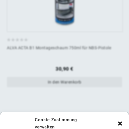
0
ALVA ACTA B1 Montageschaum 750ml für NBS-Pistole
von
5
30,90
€
In den Warenkorb
Cookie-Zustimmung
verwalten