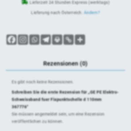
Lieferzeit 24 Stunden Express (werktags)
Lieferung nach
Österreich
.
Ändern?
Rezensionen (0)
Es gibt noch keine Rezensionen.
Schreiben Sie die erste Rezension für „GE PE Elektro-
Schweissband fuer Fixpunktschelle d 110mm
367776“
Sie müssen
angemeldet
sein, um eine Rezension
veröffentlichen zu können.