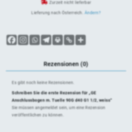
Zurzeit nicht lieferbar
Lieferung nach
Österreich
.
Ändern?
Rezensionen (0)
Es gibt noch keine Rezensionen.
Schreiben Sie die erste Rezension für „GE
Anschlussbogen m. Tuelle 90G d40 G1 1/2, weiss“
Sie müssen
angemeldet
sein, um eine Rezension
veröffentlichen zu können.