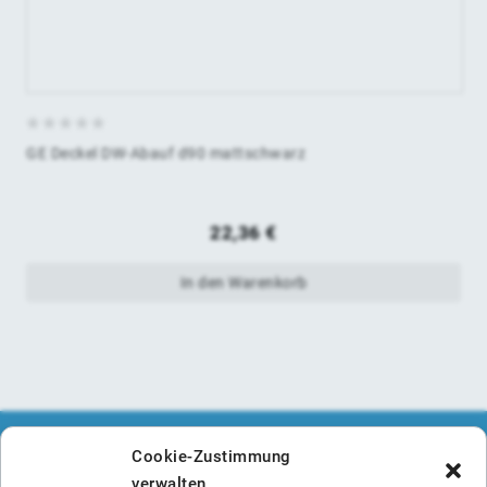
0
GE Deckel DW-Abauf d90 mattschwarz
von
5
22,36
€
In den Warenkorb
Cookie-Zustimmung
verwalten