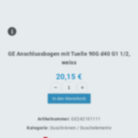
GE Anschlussbogen mit Tuelle 90G d40 G1 1/2,
weiss
20,15
€
In den Warenkorb
Artikelnummer:
GE242101111
Kategorie:
Duschrinnen / Duschelemente