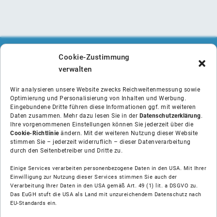
Cookie-Zustimmung
verwalten
Wir analysieren unsere Website zwecks Reichweitenmessung sowie
Optimierung und Personalisierung von Inhalten und Werbung.
Eingebundene Dritte führen diese Informationen ggf. mit weiteren
Daten zusammen. Mehr dazu lesen Sie in der
Datenschutzerklärung
.
Ihre vorgenommenen Einstellungen können Sie jederzeit über die
Cookie-Richtlinie
ändern. Mit der weiteren Nutzung dieser Website
stimmen Sie – jederzeit widerruflich – dieser Datenverarbeitung
durch den Seitenbetreiber und Dritte zu.
Einige Services verarbeiten personenbezogene Daten in den USA. Mit Ihrer
Einwilligung zur Nutzung dieser Services stimmen Sie auch der
Über uns
Verarbeitung Ihrer Daten in den USA gemäß Art. 49 (1) lit. a DSGVO zu.
Das EuGH stuft die USA als Land mit unzureichendem Datenschutz nach
EU-Standards ein.
Soziale Medien