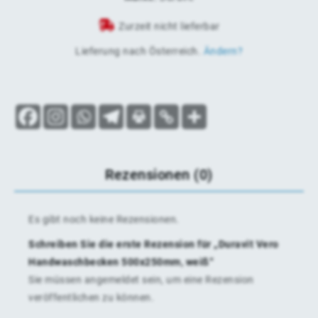
Zurzeit nicht lieferbar
Lieferung nach
Österreich
.
Ändern?
Rezensionen (0)
Es gibt noch keine Rezensionen.
Schreiben Sie die erste Rezension für „Duravit Vero
Handwaschbecken 500x250mm, weiß“
Sie müssen
angemeldet
sein, um eine Rezension
veröffentlichen zu können.