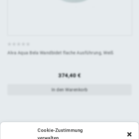
0
Alva Aqua Bela Wandbidet flache Ausführung, Weiß
von
5
374,40
€
In den Warenkorb
Cookie-Zustimmung
verwalten