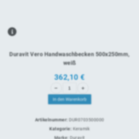
Duravit Vero Handwaschbecken 500x250mm,
weiß
362,10
€
In den Warenkorb
Artikelnummer:
DUR0703500000
Kategorie:
Keramik
Marke:
Duravit