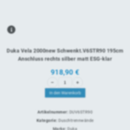
Duka Vela 2000new Schwenkt.V6STR90 195cm
Anschluss rechts silber matt ESG-klar
918,90
€
In den Warenkorb
Artikelnummer:
DUV6STR90
Kategorie:
Duschtrennwände
Marke:
Duka