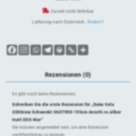
Zurzeit nicht lieferbar
Lieferung nach
Österreich
.
Ändern?
Rezensionen (0)
Es gibt noch keine Rezensionen.
Schreiben Sie die erste Rezension für „Duka Vela
2000new Schwenkt.V6STR90 195cm Anschl.re.silber
matt ESG-klar“
Sie müssen
angemeldet
sein, um eine Rezension
veröffentlichen zu können.