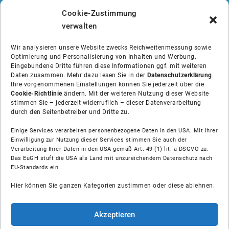
Cookie-Zustimmung
verwalten
Wir analysieren unsere Website zwecks Reichweitenmessung sowie
Optimierung und Personalisierung von Inhalten und Werbung.
Eingebundene Dritte führen diese Informationen ggf. mit weiteren
Daten zusammen. Mehr dazu lesen Sie in der
Datenschutzerklärung
.
Ihre vorgenommenen Einstellungen können Sie jederzeit über die
Cookie-Richtlinie
ändern. Mit der weiteren Nutzung dieser Website
stimmen Sie – jederzeit widerruflich – dieser Datenverarbeitung
durch den Seitenbetreiber und Dritte zu.
Einige Services verarbeiten personenbezogene Daten in den USA. Mit Ihrer
Einwilligung zur Nutzung dieser Services stimmen Sie auch der
Über uns
Verarbeitung Ihrer Daten in den USA gemäß Art. 49 (1) lit. a DSGVO zu.
Das EuGH stuft die USA als Land mit unzureichendem Datenschutz nach
EU-Standards ein.
Soziale Medien
Hier können Sie ganzen Kategorien zustimmen oder diese ablehnen.
Hilfe
Akzeptieren
Unsere Partner