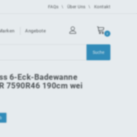
FAQs
Über Uns
Kontakt
Marken
Angebote
0
ass 6-Eck-Badewanne
UR 7590R46 190cm wei
b