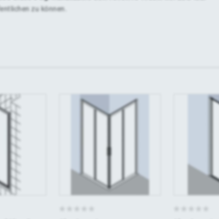
fentlichen zu können.
0
0