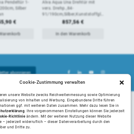
a Pendeltür 1-
Alva Aqua Una Drehtür mit
Alva Aqua 
von
von
/200cm, Silber
vers. Drehp.,84-
tlg. links f
an
91/190cm,Silber,Kunststoffgla
101/200cm,
5
5
s
55,90
€
857,56
€
1
 Warenkorb
In den Warenkorb
In 
Cookie-Zustimmung verwalten
ieren unsere Website zwecks Reichweitenmessung sowie Optimierung
alisierung von Inhalten und Werbung. Eingebundene Dritte führen
rmationen ggf. mit weiteren Daten zusammen. Mehr dazu lesen Sie in
Unsere Partner
hutzerklärung
. Ihre vorgenommenen Einstellungen können Sie jederzeit
okie-Richtlinie
ändern. Mit der weiteren Nutzung dieser Website
 – jederzeit widerruflich – dieser Datenverarbeitung durch den
iber und Dritte zu.
Installateure