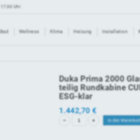
 17:00 Uhr
Bad
Wellness
Klima
Heizung
Installation
Duka Prima 2000 Gl
teilig Rundkabine C
ESG-klar
1.442,70
€
In den Warenkor