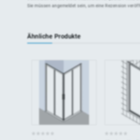
Sie müssen
angemeldet
sein, um eine Rezension veröf
Ähnliche Produkte
0
0