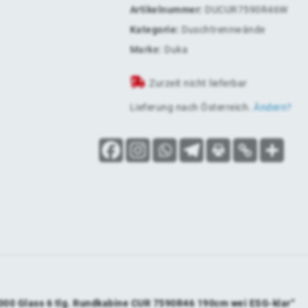
Artikelnummer:
DUCUR7590R46W
Kategorie:
Duschtrennwände
Marke:
Duka
Zurzeit nicht lieferbar
Lieferung nach
Österreich
.
Ändern?
2000 Glass 6 tlg. Rundkabine CUR 7590R46 190cm wei ESG-klar“