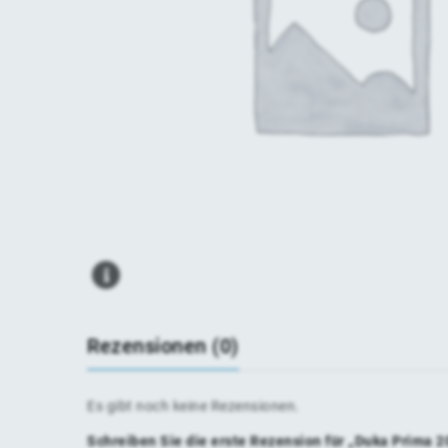
Rezensionen (0)
Es gibt noch keine Rezensionen.
Schreiben Sie die erste Rezension für „Duka Prima 