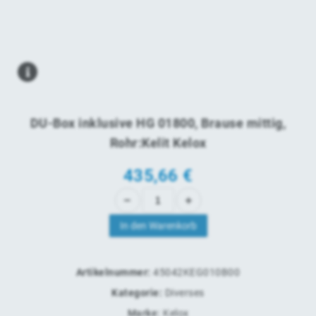
DU-Box inklusive HG 01800, Brause mittig,
Rohr:Kelit Kelox
435,66
€
In den Warenkorb
Artikelnummer:
45042KEG010B00
Kategorie:
Diverses
Marke:
Kelox