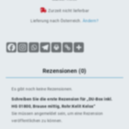
Zurzeit nicht lieferbar
Lieferung nach
Österreich
.
Ändern?
Rezensionen (0)
Es gibt noch keine Rezensionen.
Schreiben Sie die erste Rezension für „DU-Box inkl.
HG 01800, Brause mittig, Rohr:Kelit Kelox“
Sie müssen
angemeldet
sein, um eine Rezension
veröffentlichen zu können.