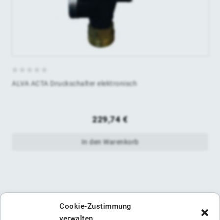
0
ALVA ACTA Druckschalter elektronisch
von
5
229,74
€
In den Warenkorb
Cookie-Zustimmung
verwalten