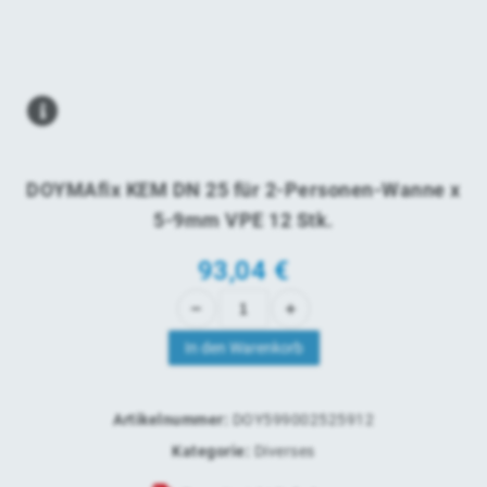
DOYMAfix KEM DN 25 für 2-Personen-Wanne x
5-9mm VPE 12 Stk.
93,04
€
In den Warenkorb
Artikelnummer:
DOY599002525912
Kategorie:
Diverses