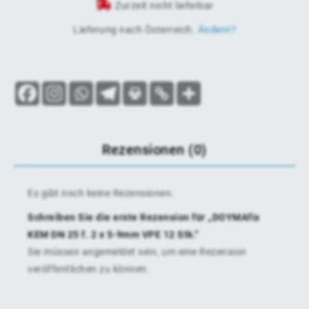
Zurzeit nicht lieferbar
Lieferung nach
Österreich
.
Ändern?
Rezensionen (0)
Es gibt noch keine Rezensionen.
Schreiben Sie die erste Rezension für „DOYMAfix
KEM DN 25 f. 2 x 5-9mm VPE 12 Stk.“
Sie müssen
angemeldet
sein, um eine Rezension
veröffentlichen zu können.