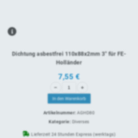
Dichtung asbestfrei 110x88x2mm 3" für FE-
Holländer
7,55
€
In den Warenkorb
Artikelnummer:
AGHD80
Kategorie:
Diverses
Lieferzeit 24 Stunden Express (werktags)