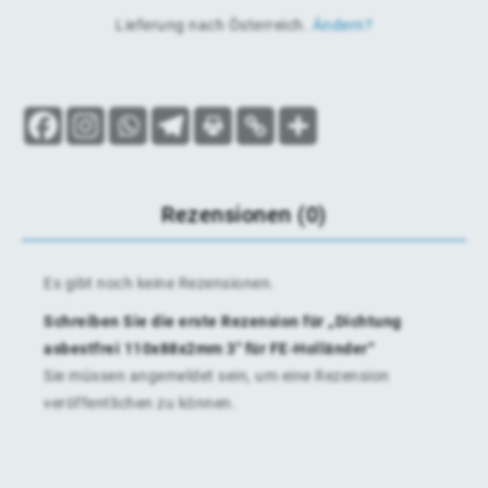
Lieferung nach
Österreich
.
Ändern?
Rezensionen (0)
Es gibt noch keine Rezensionen.
Schreiben Sie die erste Rezension für „Dichtung
asbestfrei 110x88x2mm 3″ für FE-Holländer“
Sie müssen
angemeldet
sein, um eine Rezension
veröffentlichen zu können.