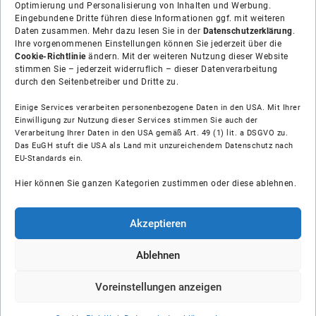
Optimierung und Personalisierung von Inhalten und Werbung.
Eingebundene Dritte führen diese Informationen ggf. mit weiteren
Daten zusammen. Mehr dazu lesen Sie in der
Datenschutzerklärung
.
Ihre vorgenommenen Einstellungen können Sie jederzeit über die
Cookie-Richtlinie
ändern. Mit der weiteren Nutzung dieser Website
stimmen Sie – jederzeit widerruflich – dieser Datenverarbeitung
durch den Seitenbetreiber und Dritte zu.
Einige Services verarbeiten personenbezogene Daten in den USA. Mit Ihrer
Einwilligung zur Nutzung dieser Services stimmen Sie auch der
Verarbeitung Ihrer Daten in den USA gemäß Art. 49 (1) lit. a DSGVO zu.
Das EuGH stuft die USA als Land mit unzureichendem Datenschutz nach
Über uns
EU-Standards ein.
Hier können Sie ganzen Kategorien zustimmen oder diese ablehnen.
Soziale Medien
Hilfe
Akzeptieren
Unsere Partner
Ablehnen
Voreinstellungen anzeigen
© Shop-Installateur IK GmbH