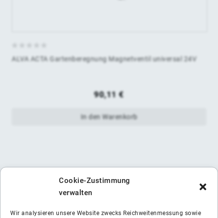
0
ALVA ACTA Gartenberegnung Magnetventil universal 24V
von
5
90,11
€
In den Warenkorb
Cookie-Zustimmung
verwalten
Wir analysieren unsere Website zwecks Reichweitenmessung sowie