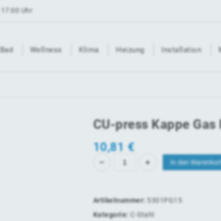
 17:00 Uhr
Bad
Wellness
Klima
Heizung
Installation
CU-press Kappe Ga
10,81 €
In den Warenkor
Artikelnummer:
5301PG15
Kategorie:
C-Stahl