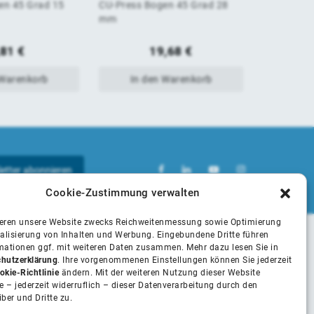
en 45 Grad 15
CU-Press Bogen 45 Grad 28
CU-Press 
von
von
mm
5
5
,81
€
19,68
€
 Warenkorb
In den Warenkorb
In 
Cookie-Zustimmung verwalten
ieren unsere Website zwecks Reichweitenmessung sowie Optimierung
alisierung von Inhalten und Werbung. Eingebundene Dritte führen
rmationen ggf. mit weiteren Daten zusammen. Mehr dazu lesen Sie in
Unsere Partner
hutzerklärung
. Ihre vorgenommenen Einstellungen können Sie jederzeit
okie-Richtlinie
ändern. Mit der weiteren Nutzung dieser Website
 – jederzeit widerruflich – dieser Datenverarbeitung durch den
iber und Dritte zu.
Installateure