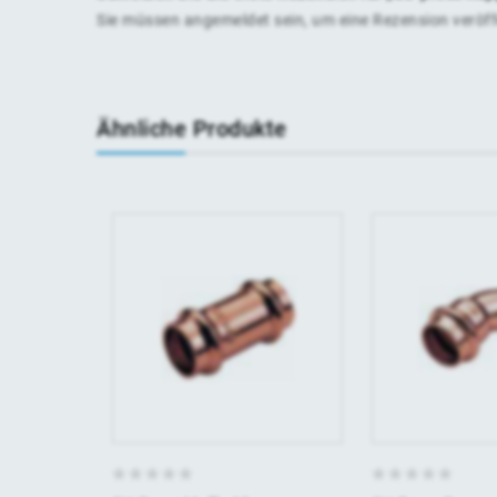
Sie müssen
angemeldet
sein, um eine Rezension veröf
Ähnliche Produkte
0
0