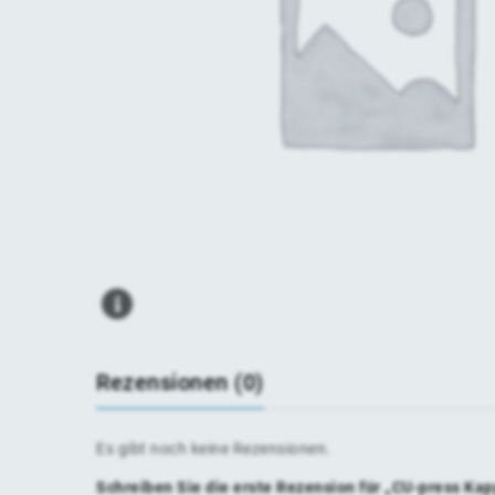
Rezensionen (0)
Es gibt noch keine Rezensionen.
Schreiben Sie die erste Rezension für „CU-press K