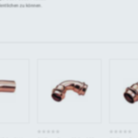
fentlichen zu können.
0
0