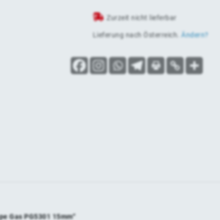
Zurzeit nicht lieferbar
Lieferung nach
Österreich
.
Ändern?
appe Gas PG5301 15mm“