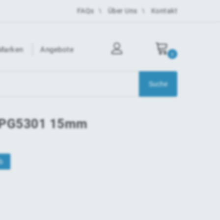
FAQs
Über Uns
Kontakt
Marken
Angebote
0
s PG5301 15mm
b