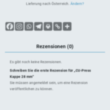
Lieferung nach
Österreich
.
Ändern?
Rezensionen (0)
Es gibt noch keine Rezensionen.
Schreiben Sie die erste Rezension für „CU-Press
Kappe 28 mm“
Sie müssen
angemeldet
sein, um eine Rezension
veröffentlichen zu können.