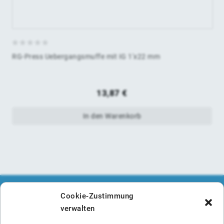
0
RG-Press Uebergangsmuffe mit IG 1'x22 mm
von
5
13,87
€
In den Warenkorb
Cookie-Zustimmung
verwalten