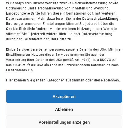
Wir analysieren unsere Website zwecks Reichweitenmessung sowie
Optimierung und Personalisierung von Inhalten und Werbung.
Eingebundene Dritte führen diese Informationen ggf. mit weiteren
Daten zusammen. Mehr dazu lesen Sie in der
Datenschutzerklärung
.
Ihre vorgenommenen Einstellungen können Sie jederzeit über die
Cookie-Richtlinie
ändern. Mit der weiteren Nutzung dieser Website
stimmen Sie – jederzeit widerruflich – dieser Datenverarbeitung
durch den Seitenbetreiber und Dritte zu.
Einige Services verarbeiten personenbezogene Daten in den USA. Mit Ihrer
Einwilligung zur Nutzung dieser Services stimmen Sie auch der
Über uns
Verarbeitung Ihrer Daten in den USA gemäß Art. 49 (1) lit. a DSGVO zu.
Das EuGH stuft die USA als Land mit unzureichendem Datenschutz nach
EU-Standards ein.
Soziale Medien
Hier können Sie ganzen Kategorien zustimmen oder diese ablehnen.
Hilfe
Akzeptieren
Unsere Partner
Ablehnen
© Shop-Installateur IK GmbH
Voreinstellungen anzeigen