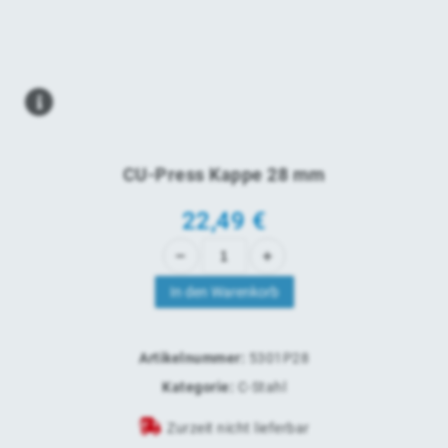
CU-Press Kappe 28 mm
22,49 €
In den Warenkorb
Artikelnummer:
5301P28
Kategorie:
C-Stahl
Zurzeit nicht lieferbar